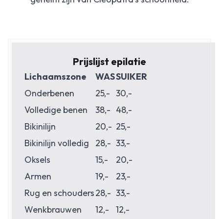
Prijslijst epilatie
Lichaamszone
WAS
SUIKER
Onderbenen
25,-
30,-
Volledige benen
38,-
48,-
Bikinilijn
20,-
25,-
Bikinilijn volledig
28,-
33,-
Oksels
15,-
20,-
Armen
19,-
23,-
Rug en schouders
28,-
33,-
Wenkbrauwen
12,-
12,-