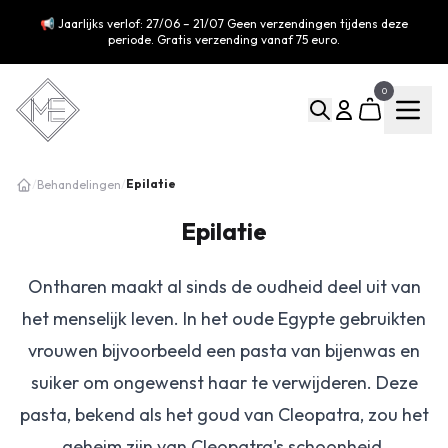
📢 Jaarlijks verlof: 27/06 – 21/07 Geen verzendingen tijdens deze
periode. Gratis verzending vanaf 75 euro.
0
Epilatie
/
Behandelingen
/
Epilatie
Ontharen maakt al sinds de oudheid deel uit van
het menselijk leven. In het oude Egypte gebruikten
vrouwen bijvoorbeeld een pasta van bijenwas en
suiker om ongewenst haar te verwijderen. Deze
pasta, bekend als het goud van Cleopatra, zou het
geheim zijn van Cleopatra's schoonheid.