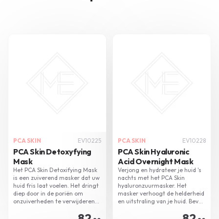
PCA SKIN
EV10225
PCA SKIN
EV10228
PCA Skin Detoxyfying
PCA Skin Hyaluronic
Mask
Acid Overnight Mask
Het PCA Skin Detoxifying Mask
Verjong en hydrateer je huid 's
is een zuiverend masker dat uw
nachts met het PCA Skin
huid fris laat voelen. Het dringt
hyaluronzuurmasker. Het
diep door in de poriën om
masker verhoogt de helderheid
onzuiverheden te verwijderen
en uitstraling van je huid. Bevat
en de huid te hydrateren.
kalmerende extracten voor een
82
82
diepe, rustgevende slaap.