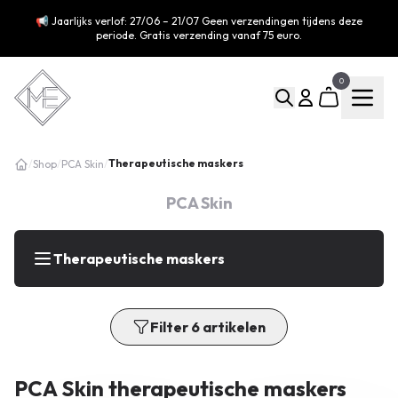
📢 Jaarlijks verlof: 27/06 – 21/07 Geen verzendingen tijdens deze
periode. Gratis verzending vanaf 75 euro.
0
Therapeutische maskers
/
Shop
/
PCA Skin
/
PCA Skin
Therapeutische maskers
Filter 6 artikelen
PCA Skin therapeutische maskers