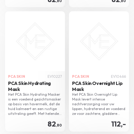
,80
,80
PCA SKIN
EV10227
PCA SKIN
EV10466
PCA Skin Hydrating
PCA Skin Overnight Lip
Mask
Mask
Het PCA Skin Hydrating Masker
Het PCA Skin Overnight Lip
is een voedend gezichtsmasker
Mask levert intense
op basis van havermelk, dat de
nachtverzorging voor uw
huid kalmeert en een rustige
lippen, hydraterend en voedend
uitstraling geeft. Met helende
ze voor zachtere, gladdere
plantenextracten en pro-
lippen bij het ontwaken.
82
112,-
vitamines versterkt het de
,80
huidbarrière en vermindert het
jeuk en irritatie.