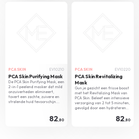
PCA SKIN
EV10210
PCA SKIN
EV10220
PCA Skin Purifying Mask
PCA Skin Revitalizing
De PCA Skin Purifying Mask, een
Mask
2-in-1 peelend masker dat mild
Gun je gezicht een frisse boost
onzuiverheden elimineert,
met het Revitalizing Mask van
tovert een zachte, zuivere en
PCA Skin. Beleef een intensieve
stralende huid tevoorschijn.
verzorging van 2 tot 5 minuten,
Geschikt voor elke huidtype,
gevolgd door een hydraterende
behalve de zeer gevoelige huid.
nachtcrème. Optimale
82
82
Gebruik wekelijks voor optimaal
huidverzorging maximaal 1 keer
,80
,80
resultaat.
per week te gebruiken.