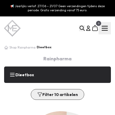
📢 Jaarlijks verlof: 27/06 – 21/07 Geen verzendingen tijdens deze
periode. Gratis verzending vanaf 75 euro.
0
Dieetbox
/
Shop
/
Rainpharma
/
Rainpharma
Dieetbox
Filter 10 artikelen