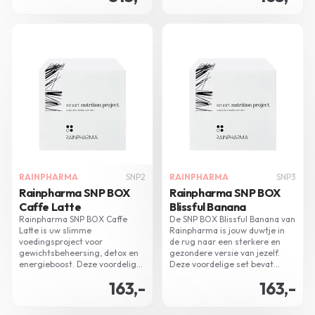
fasenprogramma biedt
en RainPharma shake, biedt het
persoonlijke begeleiding en
je de kans om beter voor jezelf
controle, bijgestuurd met
te zorgen, zonder het gevoel te
shakes en supplementen.
hebben dat je jezelf iets
ontzegt.
RAINPHARMA
SNP2
RAINPHARMA
SNP3
Rainpharma SNP BOX
Rainpharma SNP BOX
Caffe Latte
Blissful Banana
Rainpharma SNP BOX Caffe
De SNP BOX Blissful Banana van
Latte is uw slimme
Rainpharma is jouw duwtje in
voedingsproject voor
de rug naar een sterkere en
gewichtsbeheersing, detox en
gezondere versie van jezelf.
energieboost. Deze voordelige
Deze voordelige set bevat
box biedt u een effectieve
diverse tools voor een efficiënte
163,-
163,-
manier om overtollige kilo's te
detox, zonder dat je honger
verliezen zonder honger te
lijdt. Gratis verzending en
lijden. Inhoud incl.
retour. Bestel nu!