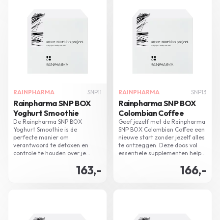
RAINPHARMA
SNP11
RAINPHARMA
SNP13
Rainpharma SNP BOX
Rainpharma SNP BOX
Yoghurt Smoothie
Colombian Coffee
De Rainpharma SNP BOX
Geef jezelf met de Rainpharma
Yoghurt Smoothie is de
SNP BOX Colombian Coffee een
perfecte manier om
nieuwe start zonder jezelf alles
verantwoord te detoxen en
te ontzeggen. Deze doos vol
controle te houden over je
essentiële supplementen helpt
gewicht. Deze energie gevende
bij detox, voorbereiding op de
163,-
166,-
box zit vol met nuttige
vakantie, ondersteuning bij
supplementen en een heerlijke
afslankende behandelingen, en
yoghurt smoothie.
afslanken tijdens het sporten.