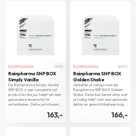
voedingssupplementen en
shakes.
RAINPHARMA
SNP8
RAINPHARMA
SNP10
Rainpharma SNP BOX
Rainpharma SNP BOX
Simply Vanilla
Golden Shake
De Rainpharma Simply Vanilla
Verbeter je welzijn met de
SNP BOX is een complete set
Rainpharma SNP BOX Golden
producten die jou helpt om een
Shake. Deze box bevat alles wat
gezondere levensstijl te
je nodig hebt voor een gezonde
ontwikkelen. Detox je lichaam,
detox en gewichtsbeheersing.
bereid je voor op vakantie,
Bespaar 15% in vergelijking met
163,-
166,-
ondersteun je gewichtsbehoud
afzonderlijke aankoop.
of verhoog je sportprestaties.
Met deze box bespaar je 15%
ten opzichte van de losse
producten!