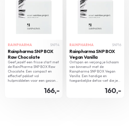
RAINPHARMA
SNP14
RAINPHARMA
SNP16
Rainpharma SNP BOX
Rainpharma SNP BOX
Raw Chocolate
Vegan Vanilla
Geef jezelf een frisse start met
Ontspan en verjong je lichaam
de RainPharma SNP BOX Raw
van binnenuit met de
Chocolate. Een compact en
Rainpharma SNP BOX Vegan
effectief pakket vol
Vanilla. Een handige en
hulpmiddelen voor een gezonde
toegankelijke detox-set die je
detox en doelgericht
helpt extra kilo's af te werken
166,-
160,-
gewichtsbeheer.
en je vol energie en kracht laat
voelen. Bestaande uit
kwalitatieve supplementen en
een vanilla shake.