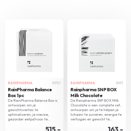
RAINPHARMA
RPD1
RAINPHARMA
SNP1
RainPharma Balance
Rainpharma SNP BOX
Box 1pc
Milk Chocolate
De RainPharma Balance Box is
De Rainpharma SNP BOX Milk
ontworpen om je
Chocolate is een complete set,
gewichtsverlies te
ontworpen om je te helpen je
optimaliseren, je nieuwe,
lichaam te zuiveren, energie te
gezonder eetpatroon te
verhogen en gewicht te
stabiliseren en je vitaliteit te
controleren. Met zijn
515,-
163,-
verhogen. Dit doeltreffende 3-
assortiment aan supplementen