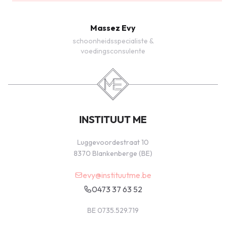
Massez Evy
schoonheidsspecialiste &
voedingsconsulente
INSTITUUT ME
Luggevoordestraat 10
8370 Blankenberge (BE)
evy@instituutme.be
0473 37 63 52
BE 0735.529.719