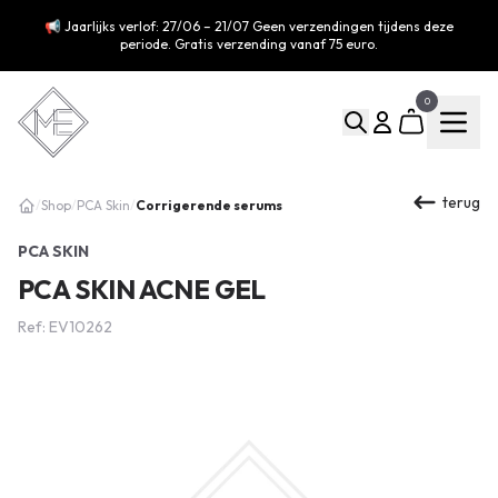
📢 Jaarlijks verlof: 27/06 – 21/07 Geen verzendingen tijdens deze
periode. Gratis verzending vanaf 75 euro.
0
terug
Corrigerende serums
/
Shop
/
PCA Skin
/
PCA SKIN
PCA SKIN ACNE GEL
Ref: EV10262