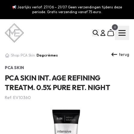
📢 Jaarlijks verlof: 27/06 – 21/07 Geen verzendingen tijdens deze
periode. Gratis verzending vanaf 75 euro.
0
terug
Dagcrèmes
/
Shop
/
PCA Skin
/
PCA SKIN
PCA SKIN INT. AGE REFINING
TREATM. 0.5% PURE RET. NIGHT
Ref: EV10360