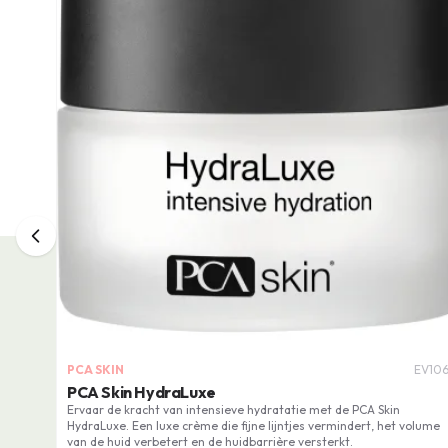
PCA SKIN
EV106
PCA Skin HydraLuxe
Ervaar de kracht van intensieve hydratatie met de PCA Skin
HydraLuxe. Een luxe crème die fijne lijntjes vermindert, het volume
van de huid verbetert en de huidbarrière versterkt.