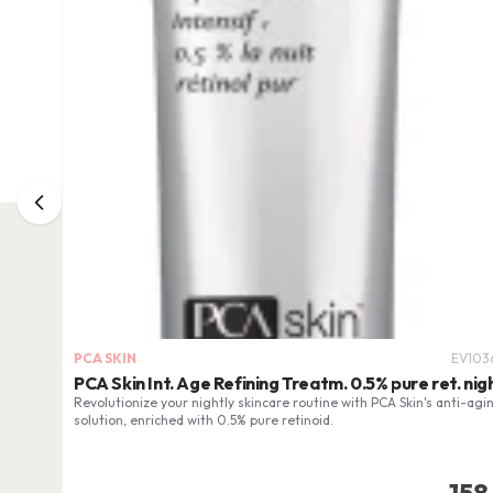
PCA SKIN
EV103
PCA Skin Int. Age Refining Treatm. 0.5% pure ret. nig
Revolutionize your nightly skincare routine with PCA Skin's anti-agi
solution, enriched with 0.5% pure retinoid.