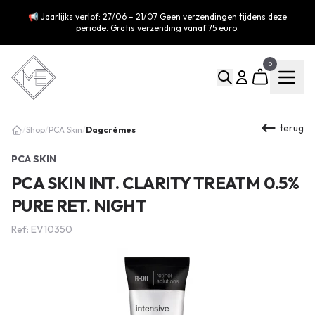
📢 Jaarlijks verlof: 27/06 – 21/07 Geen verzendingen tijdens deze
periode. Gratis verzending vanaf 75 euro.
0
terug
Dagcrèmes
/
Shop
/
PCA Skin
/
PCA SKIN
PCA SKIN INT. CLARITY TREATM 0.5%
PURE RET. NIGHT
Ref: EV10350