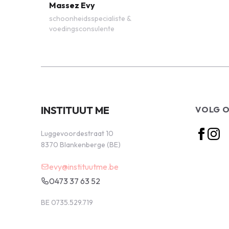
Massez Evy
schoonheidsspecialiste &
voedingsconsulente
INSTITUUT ME
VOLG 
Luggevoordestraat 10
8370 Blankenberge (BE)
evy@instituutme.be
0473 37 63 52
BE 0735.529.719