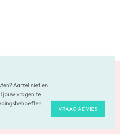
sten? Aarzel niet en
l jouw vragen te
oedingsbehoeften.
VRAAG ADVIES