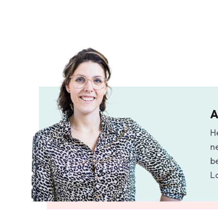
A
H
n
b
L