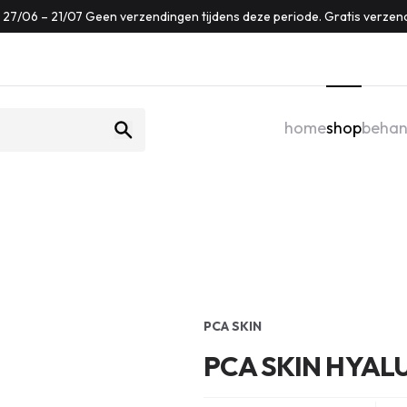
f: 27/06 – 21/07 Geen verzendingen tijdens deze periode. Gratis verzen
home
shop
behan
PCA SKIN
PCA SKIN HYAL