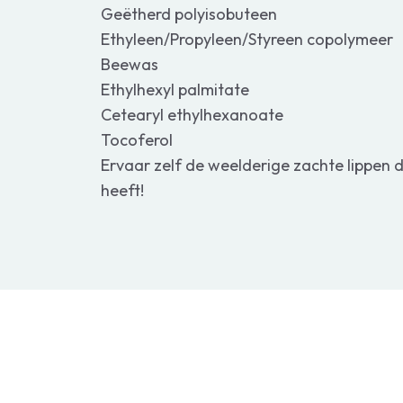
Geëtherd polyisobuteen
Ethyleen/Propyleen/Styreen copolymeer
Beewas
Ethylhexyl palmitate
Cetearyl ethylhexanoate
Tocoferol
Ervaar zelf de weelderige zachte lippen d
heeft!