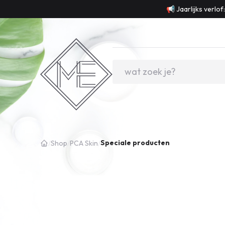
📢 Jaarlijks verlo
Speciale producten
/
Shop
/
PCA Skin
/