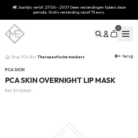
📢 Jaarlijks verlof: 27/06 – 21/07 Geen verzendingen tijdens deze
periode. Gratis verzending vanaf 75 euro.
0
terug
Therapeutische maskers
/
Shop
/
PCA Skin
/
PCA SKIN
PCA SKIN OVERNIGHT LIP MASK
Ref: EV10466