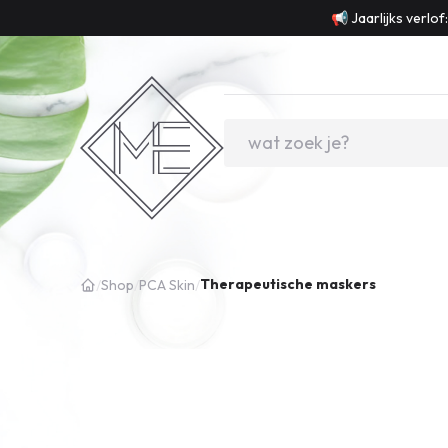
📢 Jaarlijks verlo
Therapeutische maskers
/
Shop
/
PCA Skin
/