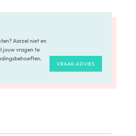
sten? Aarzel niet en
l jouw vragen te
oedingsbehoeften.
VRAAG ADVIES