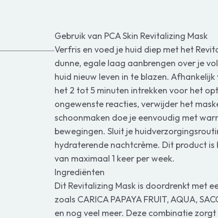
Gebruik van PCA Skin Revitalizing Mask
Verfris en voed je huid diep met het Revit
dunne, egale laag aanbrengen over je vol
huid nieuw leven in te blazen. Afhankelijk
het 2 tot 5 minuten intrekken voor het opt
ongewenste reacties, verwijder het maske
schoonmaken doe je eenvoudig met warm
bewegingen. Sluit je huidverzorgingsrout
hydraterende nachtcrème. Dit product is h
van maximaal 1 keer per week.
Ingrediënten
Dit Revitalizing Mask is doordrenkt met e
zoals CARICA PAPAYA FRUIT, AQUA, S
en nog veel meer. Deze combinatie zorgt 