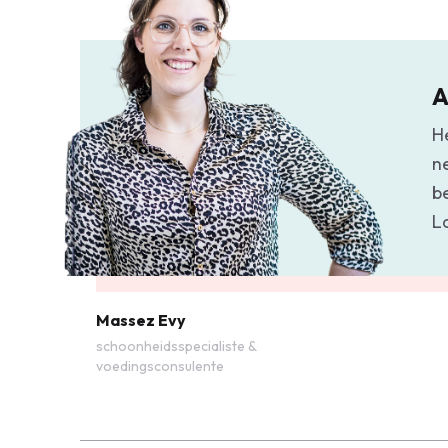
A
H
n
b
L
Massez Evy
schoonheidsspecialiste &
voedingsconsulente