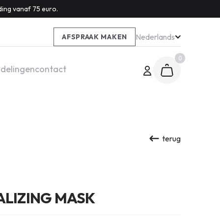
ding vanaf 75 euro.
Nederlands
AFSPRAAK MAKEN
0
delingen
contact
terug
TALIZING MASK