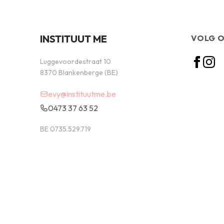
INSTITUUT ME
VOLG 
Luggevoordestraat 10
8370 Blankenberge (BE)
evy@instituutme.be
0473 37 63 52
BE 0735.529.719