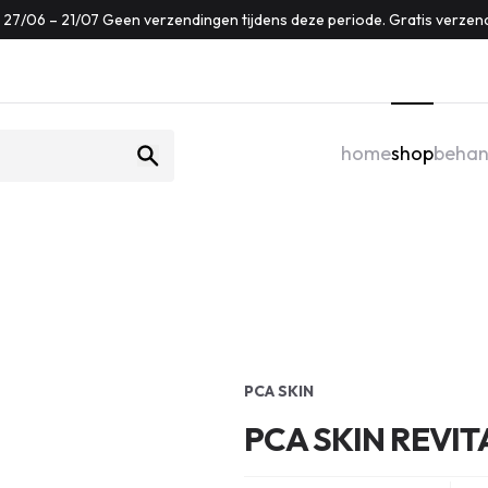
f: 27/06 – 21/07 Geen verzendingen tijdens deze periode. Gratis verzen
home
shop
behan
PCA SKIN
PCA SKIN REVI