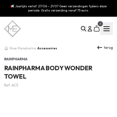
📢 Jaarlijks verlof: 27/06 – 21/07 Geen verzendingen tijdens deze
periode. Gratis verzending vanaf 75 euro.
0
terug
Accessoires
/
Shop
/
Rainpharma
/
RAINPHARMA
RAINPHARMA BODY WONDER
TOWEL
Ref: AC5