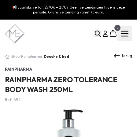
📢 Jaarlijks verlof: 27/06 – 21/07 Geen verzendingen tijdens deze
periode. Gratis verzending vanaf 75 euro.
0
terug
Douche & bad
/
Shop
/
Rainpharma
/
RAINPHARMA
RAINPHARMA ZERO TOLERANCE
BODY WASH 250ML
Ref: 654