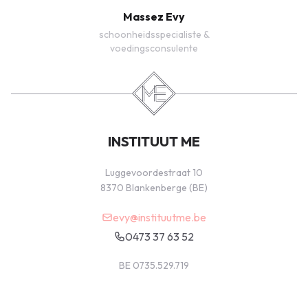
Massez Evy
schoonheidsspecialiste &
voedingsconsulente
INSTITUUT ME
Luggevoordestraat 10
8370 Blankenberge (BE)
evy@instituutme.be
0473 37 63 52
BE 0735.529.719