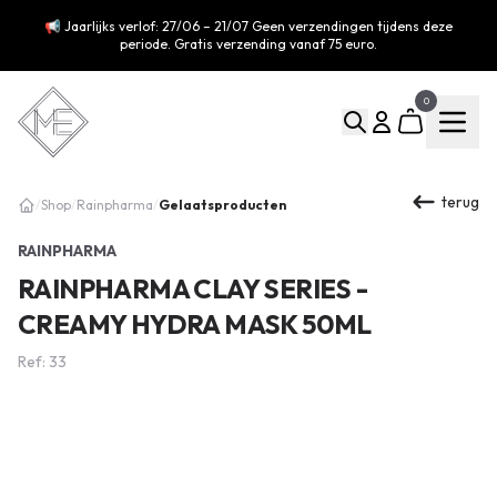
📢 Jaarlijks verlof: 27/06 – 21/07 Geen verzendingen tijdens deze
periode. Gratis verzending vanaf 75 euro.
0
terug
Gelaatsproducten
/
Shop
/
Rainpharma
/
RAINPHARMA
RAINPHARMA CLAY SERIES -
CREAMY HYDRA MASK 50ML
Ref: 33