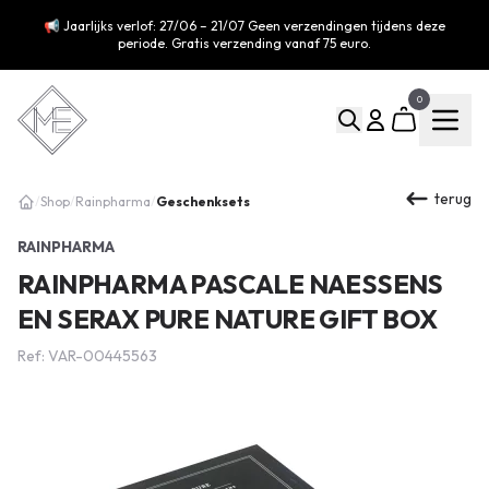
📢 Jaarlijks verlof: 27/06 – 21/07 Geen verzendingen tijdens deze
periode. Gratis verzending vanaf 75 euro.
0
terug
Geschenksets
/
Shop
/
Rainpharma
/
RAINPHARMA
RAINPHARMA PASCALE NAESSENS
EN SERAX PURE NATURE GIFT BOX
Ref: VAR-00445563