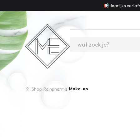
📢 Jaarlijks verlo
Make-up
/
Shop
/
Rainpharma
/