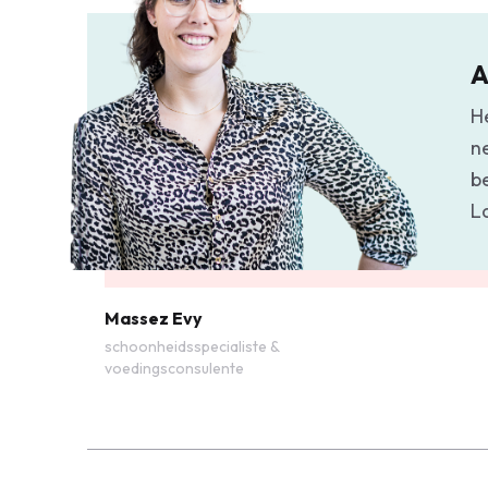
A
H
n
b
L
Massez Evy
schoonheidsspecialiste &
voedingsconsulente