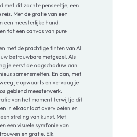
d met dit zachte penseeltje, een
e reis. Met de gratie van een
n een meesterlijke hand,
en tot een canvas van pure
en met de prachtige tinten van All
jouw betrouwbare metgezel. Als
reng je eerst de oogschaduw aan
onieus samensmelten. En dan, met
eweeg je opwaarts en vervaag je
oos geblend meesterwerk.
atie van het moment terwijl je dit
en in elkaar laat overvloeien en
een streling van kunst. Met
en een visuele symfonie van
trouwen en gratie. Elk