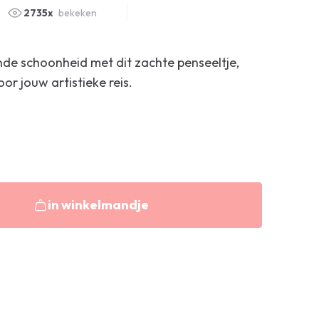
2735x
bekeken
jnde schoonheid met dit zachte penseeltje,
oor jouw artistieke reis.
in winkelmandje