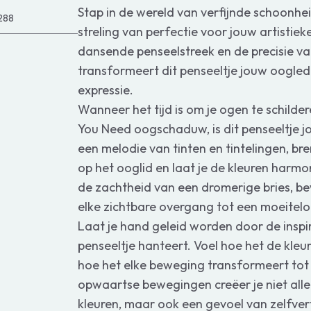
Stap in de wereld van verfijnde schoonhei
288
streling van perfectie voor jouw artistiek
dansende penseelstreek en de precisie va
transformeert dit penseeltje jouw oogled
expressie.
Wanneer het tijd is om je ogen te schilder
You Need oogschaduw, is dit penseeltje 
een melodie van tinten en tintelingen, b
op het ooglid en laat je de kleuren harm
de zachtheid van een dromerige bries, b
elke zichtbare overgang tot een moeitel
Laat je hand geleid worden door de inspir
penseeltje hanteert. Voel hoe het de kleur
hoe het elke beweging transformeert tot 
opwaartse bewegingen creëer je niet alle
kleuren, maar ook een gevoel van zelfver