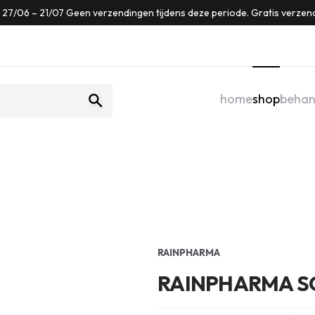
f: 27/06 – 21/07 Geen verzendingen tijdens deze periode. Gratis verzen
home
shop
behan
RAINPHARMA
RAINPHARMA S