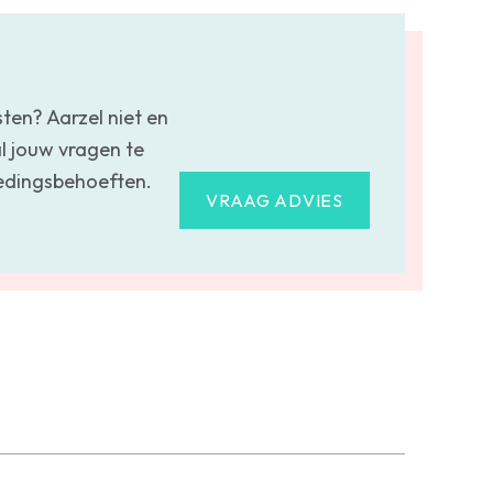
sten? Aarzel niet en
l jouw vragen te
oedingsbehoeften.
VRAAG ADVIES