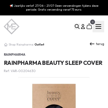
📢 Jaarlijks verlof: 27/06 – 21/07 Geen verzendingen tijdens deze
periode. Gratis verzending vanaf 75 euro.
0
terug
Outlet
/
Shop
/
Rainpharma
/
RAINPHARMA
RAINPHARMA BEAUTY SLEEP COVER
Ref: VAR-00204630