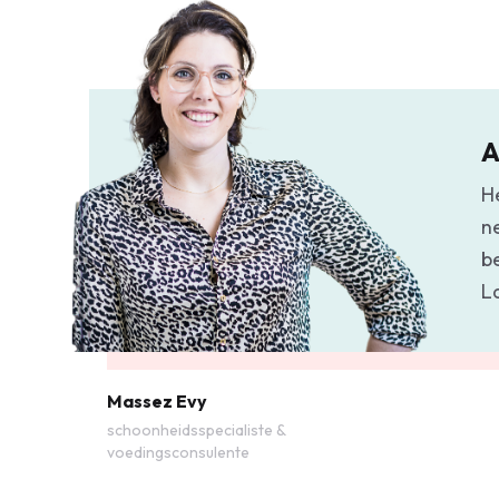
A
H
n
b
L
Massez Evy
schoonheidsspecialiste &
voedingsconsulente