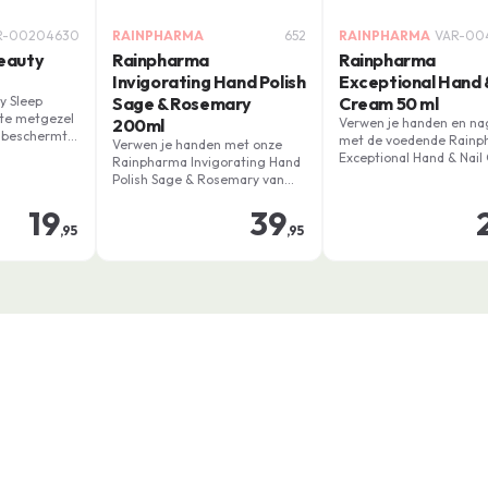
R-00204630
RAINPHARMA
652
RAINPHARMA
VAR-00
eauty
Rainpharma
Rainpharma
Invigorating Hand Polish
Exceptional Hand &
y Sleep
Sage & Rosemary
Cream 50 ml
cte metgezel
200ml
Verwen je handen en na
t beschermt
met de voedende Rain
Verwen je handen met onze
wijl uw huid
Exceptional Hand & Nail
Rainpharma Invigorating Hand
zorg van
De rijke formule helpt je
Polish Sage & Rosemary van
hydrateren, waardoor je
200ml. Gemaakt van
oducten. Dit
handen er jeugdiger uit
19
39
natuurlijke ingrediënten, deze
eschermer
soepel aanvoelen.
,95
,95
scrub voedt je huid en laat een
t en draagt
heerlijke geur achter van salie
de huid.
en rozemarijn.