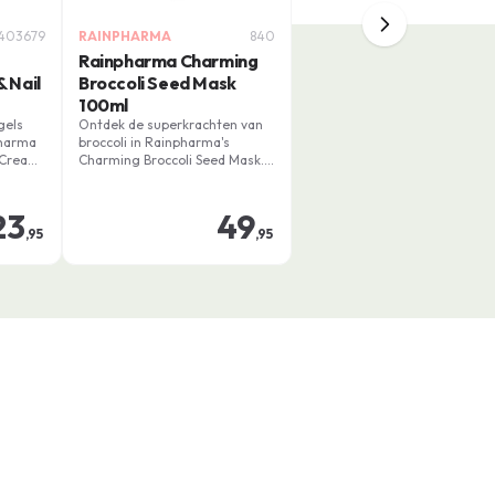
403679
RAINPHARMA
840
Rainpharma Charming
 Nail
Broccoli Seed Mask
100ml
gels
Ontdek de superkrachten van
pharma
broccoli in Rainpharma's
 Cream.
Charming Broccoli Seed Mask.
 huid te
Een innovatief masker dat je
huid en haar kalm en glanzend
zien en
laat voelen. Gemaakt van
23
49
superfood broccoli, dit masker
,95
,95
biedt hoogwaardige voeding
en bescherming tegen de zon.