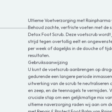
Ultieme Voetverzorging met Rainpharma 
Behoud zachte, verfriste voeten met de 
Detox Foot Scrub. Deze voetscrub wordt 
strijd tegen overtollig eelt en ongewens
per week of dagelijks in de douche of ti
resultaten.
Gebruiksaanwijzing
U kunt de voetscrub aanbrengen op droge
gedurende een langere periode inmasseren
uitwerking van de scrub te neutraliseren
en zeep, en de teennagels te vermijden.
cruciale stap om een gelijkmatige mix van
ultieme naverzorging raden wij aan om 
met Repair & Protect Foot Balm van Rai