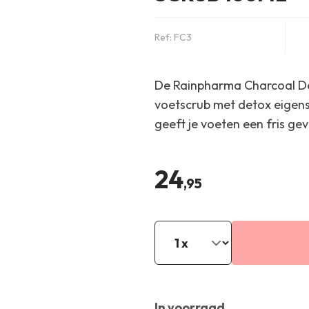
Ref: FC3
De Rainpharma Charcoal De
voetscrub met detox eigens
geeft je voeten een fris gev
24
,95
In voorraad.