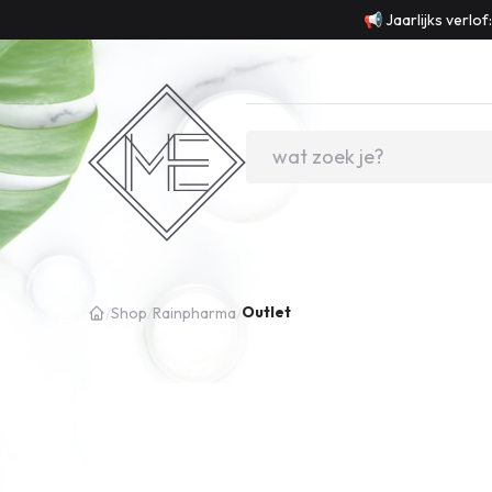
📢 Jaarlijks verlo
Outlet
/
Shop
/
Rainpharma
/