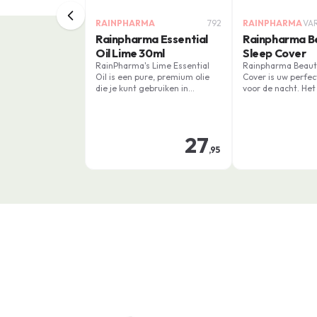
RAINPHARMA
792
RAINPHARMA
VA
Rainpharma Essential
Rainpharma B
Oil Lime 30ml
Sleep Cover
RainPharma's Lime Essential
Rainpharma Beaut
Oil is een pure, premium olie
Cover is uw perfe
die je kunt gebruiken in
voor de nacht. He
diffusers, warme baden of als
uw kussensloop ter
massageolie.
herstelt onder de 
RainPharma
huidverzorgingspr
27
satijnen kussenb
,95
zorgt voor comfor
bij aan een stralen