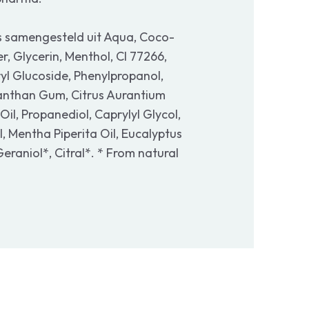
s samengesteld uit Aqua, Coco-
 Glycerin, Menthol, CI 77266,
l Glucoside, Phenylpropanol,
anthan Gum, Citrus Aurantium
Oil, Propanediol, Caprylyl Glycol,
l, Mentha Piperita Oil, Eucalyptus
eraniol*, Citral*. * From natural