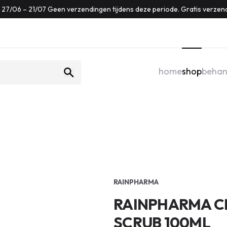
f: 27/06 – 21/07 Geen verzendingen tijdens deze periode. Gratis verzen
home
shop
behan
RAINPHARMA
RAINPHARMA C
SCRUB 100ML