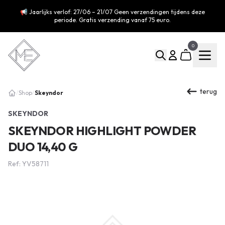
📢 Jaarlijks verlof: 27/06 – 21/07 Geen verzendingen tijdens deze
periode. Gratis verzending vanaf 75 euro.
0
terug
Skeyndor
/
Shop
/
SKEYNDOR
SKEYNDOR HIGHLIGHT POWDER
DUO 14,40 G
Ref: YV58711