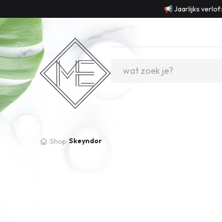
📢 Jaarlijks verlo
Skeyndor
/
Shop
/