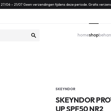
f: 27/06 – 21/07 Geen verzendingen tijdens deze periode. Gratis verzen
home
shop
behan
SKEYNDOR
SKEYNDOR PRO
UP SPF50 NR2