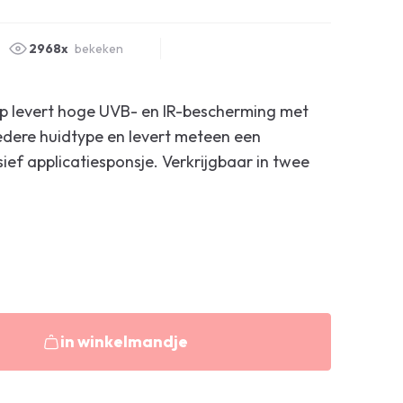
2968x
bekeken
 levert hoge UVB- en IR-bescherming met
edere huidtype en levert meteen een
usief applicatiesponsje. Verkrijgbaar in twee
in winkelmandje