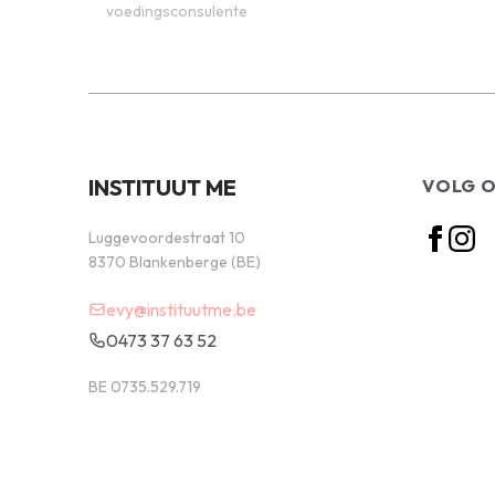
voedingsconsulente
INSTITUUT ME
VOLG 
Luggevoordestraat 10
8370 Blankenberge (BE)
evy@instituutme.be
0473 37 63 52
BE 0735.529.719