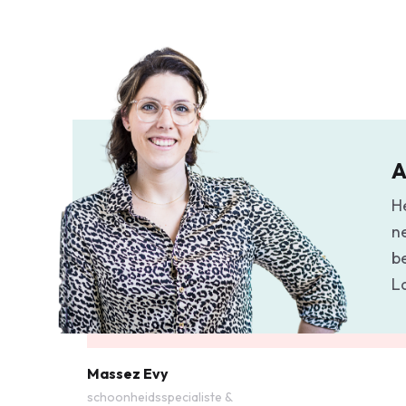
A
H
n
b
L
Massez Evy
schoonheidsspecialiste &