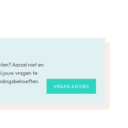
sten? Aarzel niet en
l jouw vragen te
oedingsbehoeften.
VRAAG ADVIES