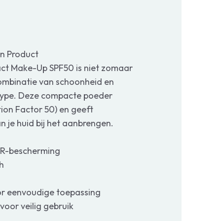
én Product
act Make-Up SPF50 is niet zomaar
combinatie van schoonheid en
idtype. Deze compacte poeder
ion Factor 50) en geeft
an je huid bij het aanbrengen.
IR-bescherming
sh
or eenvoudige toepassing
oor veilig gebruik