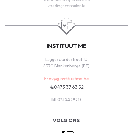
voedingsconsulente
INSTITUUT ME
Luggevoordestraat 10
8370 Blankenberge (BE)
evy@instituutme.be
0473 37 63 52
BE 0735.529.719
VOLG ONS