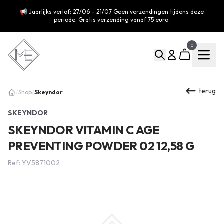
📢 Jaarlijks verlof: 27/06 – 21/07 Geen verzendingen tijdens deze
periode. Gratis verzending vanaf 75 euro.
0
terug
Skeyndor
/
Shop
/
SKEYNDOR
SKEYNDOR VITAMIN C AGE
PREVENTING POWDER 02 12,58 G
Ref: YV5871002