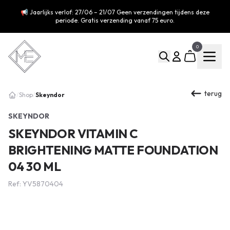
📢 Jaarlijks verlof: 27/06 – 21/07 Geen verzendingen tijdens deze
periode. Gratis verzending vanaf 75 euro.
0
terug
Skeyndor
/
Shop
/
SKEYNDOR
SKEYNDOR VITAMIN C
BRIGHTENING MATTE FOUNDATION
04 30 ML
Ref: YV5870404