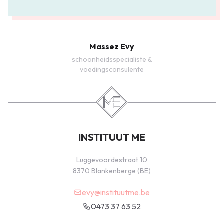
Massez Evy
schoonheidsspecialiste &
voedingsconsulente
INSTITUUT ME
Luggevoordestraat 10
8370 Blankenberge (BE)
evy@instituutme.be
0473 37 63 52