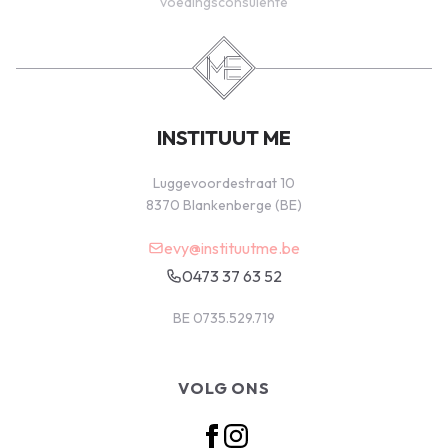
voedingsconsulente
INSTITUUT ME
Luggevoordestraat 10
8370 Blankenberge (BE)
evy@instituutme.be
0473 37 63 52
BE 0735.529.719
VOLG ONS