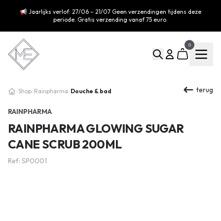
📢 Jaarlijks verlof: 27/06 – 21/07 Geen verzendingen tijdens deze
periode. Gratis verzending vanaf 75 euro.
0
terug
Douche & bad
/
Shop
/
Rainpharma
/
RAINPHARMA
RAINPHARMA GLOWING SUGAR
CANE SCRUB 200ML
Ref: SP0001