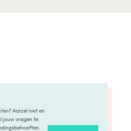
n
ng die
na een
sten? Aarzel niet en
l jouw vragen te
oedingsbehoeften.