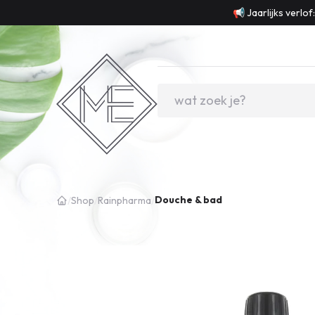
📢 Jaarlijks verlo
Douche & bad
/
Shop
/
Rainpharma
/