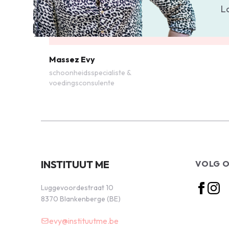
L
Massez Evy
schoonheidsspecialiste &
voedingsconsulente
INSTITUUT ME
VOLG 
Luggevoordestraat 10
8370 Blankenberge (BE)
evy@instituutme.be