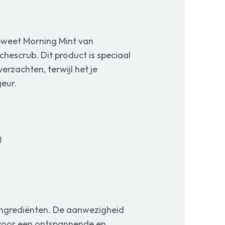
Sweet Morning Mint van
escrub. Dit product is speciaal
erzachten, terwijl het je
geur.
)
e ingrediënten. De aanwezigheid
 voor een ontspannende en