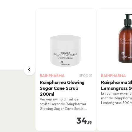
RAINPHARMA
SP0001
RAINPHARMA
Rainpharma Glowing
Rainpharma S
Sugar Cane Scrub
Lemongrass 
200ml
Ervaar opwekkende
met de Rainpharm
Verwen uw huid met de
Lemongrass 500ml
revitaliserende Rainpharma
voor een verkwikk
Glowing Sugar Cane Scrub.
van de dag of om j
Deze natuurlijke exfoliërende
gezond en zuiver 
34
scrub, verrijkt met etherische
,95
oliën, laat uw huid stralend en
zacht aanvoelen.