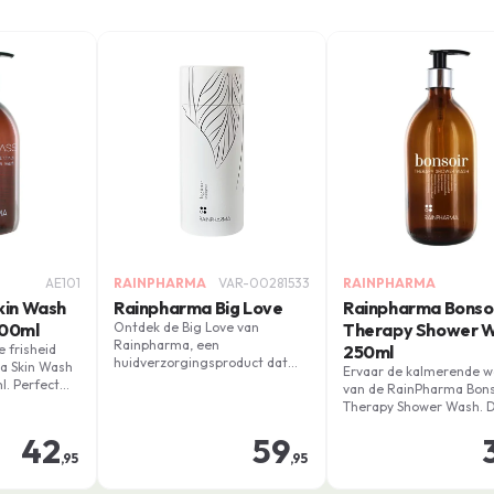
AE101
RAINPHARMA
VAR-00281533
RAINPHARMA
kin Wash
Rainpharma Big Love
Rainpharma Bonso
500ml
Ontdek de Big Love van
Therapy Shower 
Rainpharma, een
 frisheid
250ml
huidverzorgingsproduct dat
a Skin Wash
Ervaar de kalmerende w
liefde aan je huid toont.
. Perfect
van de RainPharma Bons
ende start
Therapy Shower Wash. 
e huid
premium douchegel,
te houden.
42
59
ontwikkeld met Belgisc
,95
,95
aromatherapeuten,
combineert verwarmen