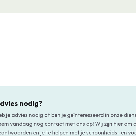
essentiële oliën voor ee
natuurlijke huidverzorgi
je helpt te ontspannen 
drukke dag.
dvies nodig?
eb je advies nodig of ben je geïnteresseerd in onze dien
eem vandaag nog contact met ons op! Wij zijn hier om a
eantwoorden en je te helpen met je schoonheids- en v