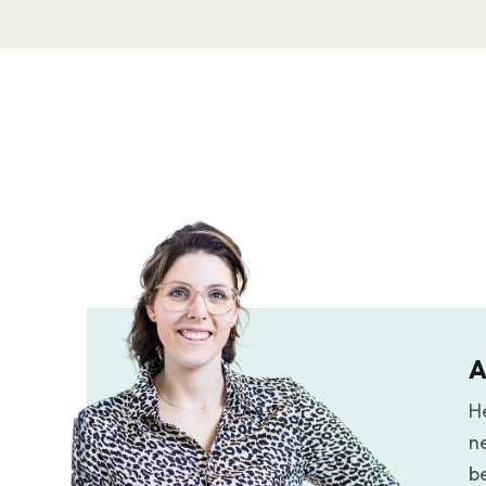
A
H
n
b