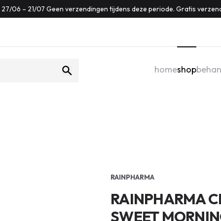
f: 27/06 – 21/07 Geen verzendingen tijdens deze periode. Gratis verzen
home
shop
behan
RAINPHARMA
RAINPHARMA CL
SWEET MORNIN