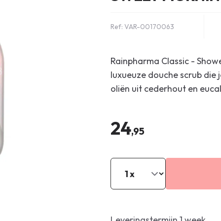
Ref: VAR-00170063
Rainpharma Classic - Showe
luxueuze douche scrub die je
oliën uit cederhout en euca
24
,95
Leveringstermijn 1 week.