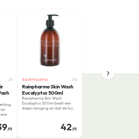
23
RAINPHARMA
776
ir
Rainpharma Skin Wash
Wash
Eucalyptus 500ml
Rainpharma Skin Wash
Eucalyptus 500ml biedt een
erking
diepe reiniging en laat de huid
oir
soepel en verfrist achter. Deze
Deze
productlijn van Rainpharma is
een verwennerij voor uw huid.
39
42
he
,95
,95
de