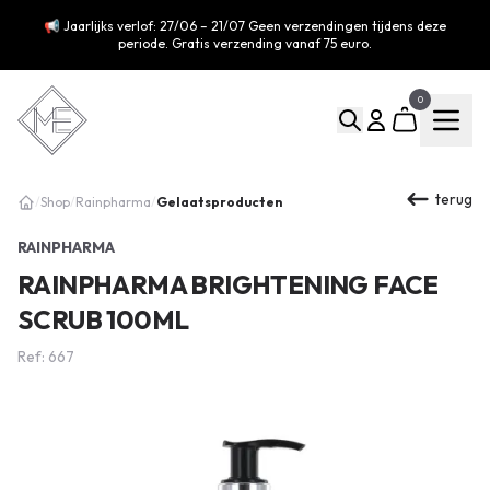
📢 Jaarlijks verlof: 27/06 – 21/07 Geen verzendingen tijdens deze
periode. Gratis verzending vanaf 75 euro.
0
terug
Gelaatsproducten
/
Shop
/
Rainpharma
/
RAINPHARMA
RAINPHARMA BRIGHTENING FACE
SCRUB 100ML
Ref: 667