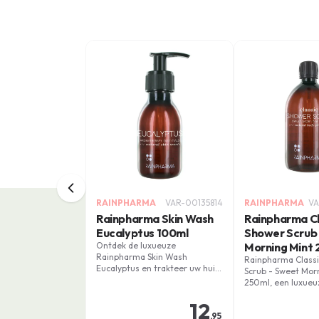
RAINPHARMA
VAR-00135814
RAINPHARMA
VA
Rainpharma Skin Wash
Rainpharma Cl
Eucalyptus 100ml
Shower Scrub
Ontdek de luxueuze
Morning Mint 
Rainpharma Skin Wash
Rainpharma Classi
Eucalyptus en trakteer uw huid
Scrub - Sweet Mor
op pure verwennerij. Biedt
250ml, een luxueu
intense reiniging en verfrissing
scrub die je huid v
in een compacte 100ml variant!
12
verzacht. Met esse
,95
uit cederhout en e