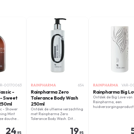
R-00170063
RAINPHARMA
654
RAINPHARMA
VAR-00
assic -
Rainpharma Zero
Rainpharma Big L
 - Sweet
Tolerance Body Wash
Ontdek de Big Love van
Rainpharma, een
250ml
250ml
huidverzorgingsproduct
c - Shower
Ontdek de ultieme verzachting
liefde aan je huid toont.
ning Mint
met Rainpharma Zero
ze douche
Tolerance Body Wash. Dit
erfrist en
product biedt een diepe,
24
19
ntiële oliën
intense reiniging zonder de
,95
,95
ucalyptus.
huid uit te drogen.