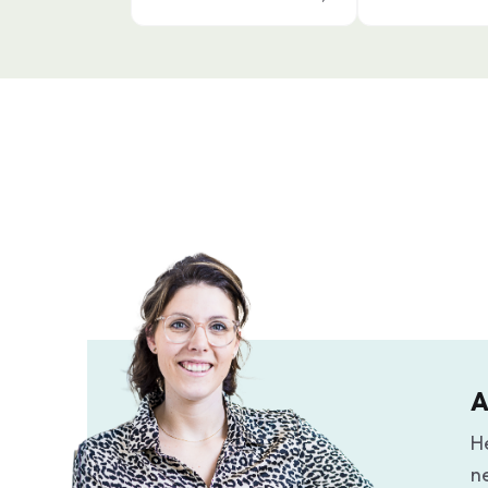
A
H
n