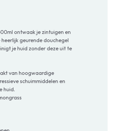
00ml ontwaak je zintuigen en
e heerlijk geurende douchegel
nigt je huid zonder deze uit te
aakt van hoogwaardige
agressieve schuimmiddelen en
e huid.
emongrass
enen