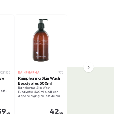
281533
RAINPHARMA
776
ove
Rainpharma Skin Wash
Eucalyptus 500ml
Rainpharma Skin Wash
 dat
Eucalyptus 500ml biedt een
diepe reiniging en laat de huid
soepel en verfrist achter. Deze
productlijn van Rainpharma is
een verwennerij voor uw huid.
59
42
,95
,95