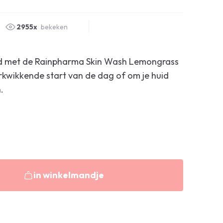
2955x
bekeken
id met de Rainpharma Skin Wash Lemongrass
rkwikkende start van de dag of om je huid
.
in winkelmandje