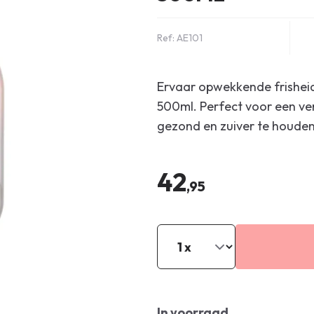
Ref: AE101
Ervaar opwekkende frishe
500ml. Perfect voor een ve
gezond en zuiver te houden
42
,95
In voorraad.