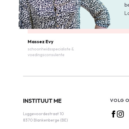
b
L
Massez Evy
schoonheidsspecialiste &
voedingsconsulente
INSTITUUT ME
VOLG 
Luggevoordestraat 10
8370 Blankenberge (BE)