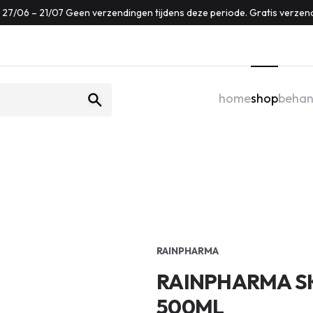
f: 27/06 – 21/07 Geen verzendingen tijdens deze periode. Gratis verzen
home
shop
behan
RAINPHARMA
RAINPHARMA S
500ML