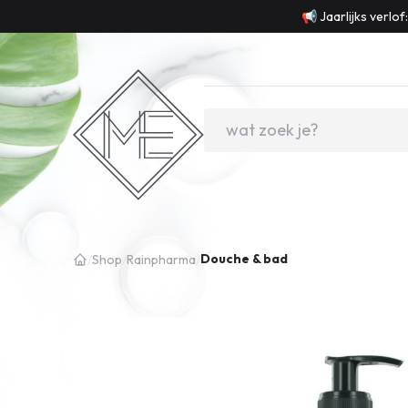
📢 Jaarlijks verlo
Douche & bad
/
Shop
/
Rainpharma
/