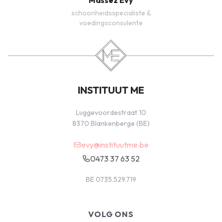
Massez Evy
schoonheidsspecialiste &
voedingsconsulente
INSTITUUT ME
Luggevoordestraat 10
8370 Blankenberge (BE)
evy@instituutme.be
0473 37 63 52
BE 0735.529.719
VOLG ONS