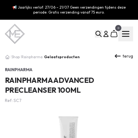
📢 Jaarlijks verlof: 27/06 – 21/07 Geen verzendingen tijdens deze
periode. Gratis verzending vanaf 75 euro.
0
terug
Gelaatsproducten
/
Shop
/
Rainpharma
/
RAINPHARMA
RAINPHARMA ADVANCED
PRECLEANSER 100ML
Ref: SC7