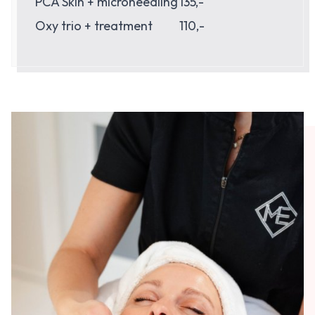
PCA Skin + microneedling
135,-
Oxy trio + treatment
110,-