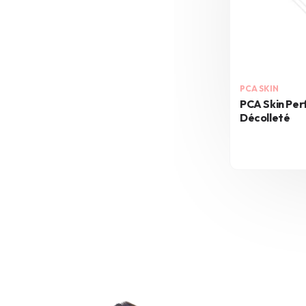
PCA SKIN
PCA Skin Per
Décolleté