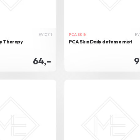
EV10711
PCA SKIN
EV
dy Therapy
PCA Skin Daily defense mist
64,-
9