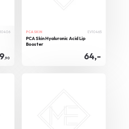
10406
PCA SKIN
EV10465
PCA Skin Hyaluronic Acid Lip
Booster
9
64,-
,90