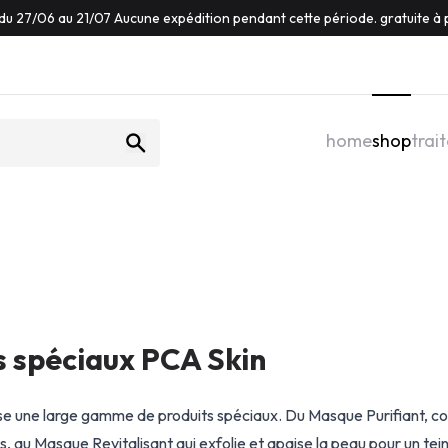
du 27/06 au 21/07 Aucune expédition pendant cette période. gratuite à p
home
shop
trai
s spéciaux PCA Skin
e une large gamme de produits spéciaux. Du Masque Purifiant, con
s, au Masque Revitalisant qui exfolie et apaise la peau pour un tei