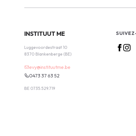
INSTITUUT ME
SUIVEZ
Luggevoordestraat 10
8370 Blankenberge (BE)
evy@instituutme.be
0473 37 63 52
BE 0735.529.719