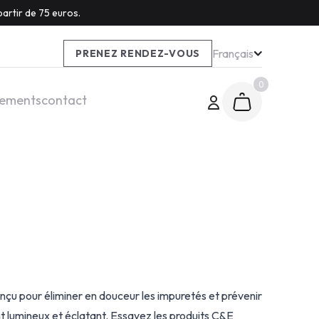
artir de 75 euros.
Français
PRENEZ RENDEZ-VOUS
0
tements
contact
çu pour éliminer en douceur les impuretés et prévenir
nt lumineux et éclatant. Essayez les produits C&E