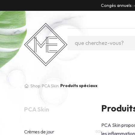
Congés annuels : 
Produits spéciaux
/
Shop
/
PCA Skin
/
Produit
PCA Skin
PCA Skin propos
Crèmes de jour
(10)
les inflammation