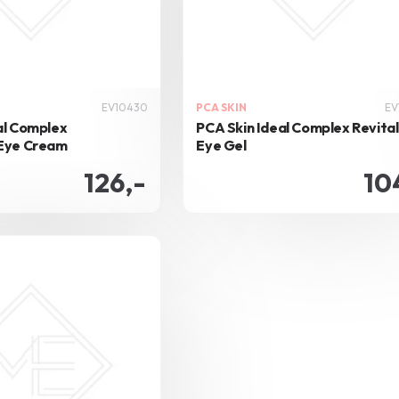
EV10430
PCA SKIN
EV
al Complex
PCA Skin Ideal Complex Revital
 Eye Cream
Eye Gel
126,-
10