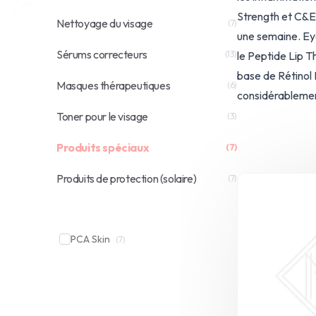
Strength et C&E 
Nettoyage du visage
(7)
une semaine. Eye
Sérums correcteurs
(13)
le Peptide Lip T
base de Rétinol 
Masques thérapeutiques
(6)
considérablement
Toner pour le visage
(3)
Produits spéciaux
(7)
Produits de protection (solaire)
(7)
PCA Skin
(7)