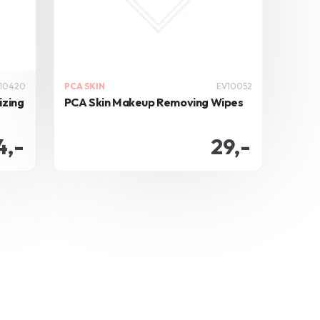
10420
PCA SKIN
EV10052
izing
PCA Skin Makeup Removing Wipes
4,-
29,-