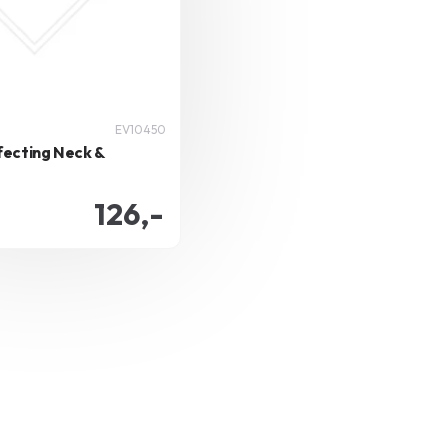
EV10450
fecting Neck &
126,-