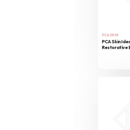
PCA SKIN
PCA Skin Ide
Restorative