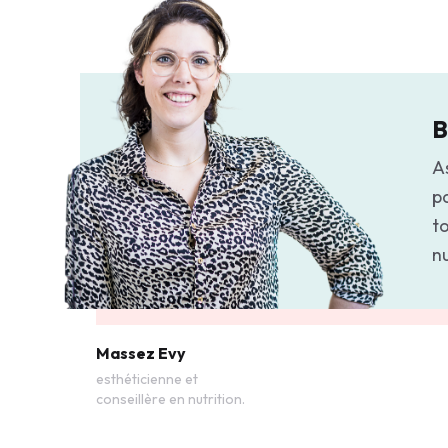
B
As
p
to
n
Massez Evy
esthéticienne et
conseillère en nutrition.