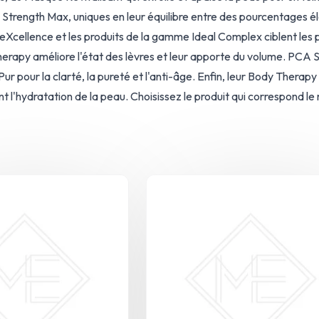
Strength Max, uniques en leur équilibre entre des pourcentages éle
Xcellence et les produits de la gamme Ideal Complex ciblent les 
herapy améliore l'état des lèvres et leur apporte du volume. PCA 
Pur pour la clarté, la pureté et l'anti-âge. Enfin, leur Body Ther
 l'hydratation de la peau. Choisissez le produit qui correspond le