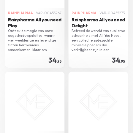
RAINPHARMA
VAR-00455267
RAINPHARMA
VAR-00455273
Rainpharma All you need
Rainpharma All you need
Play
Delight
Ontdek de magie van onze
Betreed de wereld van sublieme
oogschaduwpalettes, waarin
schoonheid met All You Need,
vier weelderige en levendige
een collectie zijdezachte
tinten harmonieus
minerale poeders die
samenkomen, klaar om
verkrijgbaar zijn in een
moeiteloos met elkaar te
uitgebreid scala aan huidtinten
34
34
versmelten.
- een onmisbare metgezel voor
,95
,95
jouw streven naar een
moeiteloos natuurlijke make-up
look.