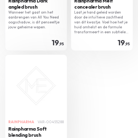
Rainpharma Dark
Rainpharma Melt
angled brush
concealer brush
Wanneer het gaat om het
Laat je hand geleid worden
aanbrengen van All You Need
door de intuïtieve zachtheid
oogschaduw, is dit penseeltje
van dit kwastje. Voel hoe het je
jouw geheime wapen.
huid omhelst en de formule
transformeert in een subtiele
sluier van perfectie.
19
19
,95
,95
RAINPHARMA
VAR-00455288
Rainpharma Soft
blending brush