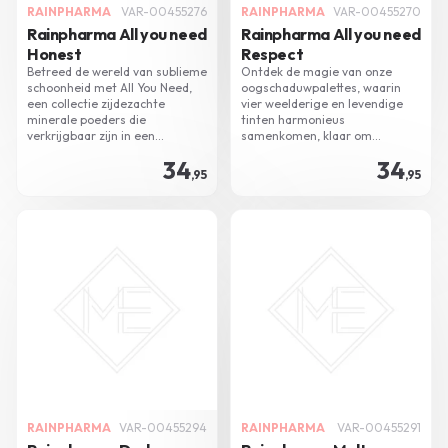
RAINPHARMA
VAR-00455276
RAINPHARMA
VAR-00455270
Rainpharma All you need
Rainpharma All you need
Honest
Respect
Betreed de wereld van sublieme
Ontdek de magie van onze
schoonheid met All You Need,
oogschaduwpalettes, waarin
een collectie zijdezachte
vier weelderige en levendige
minerale poeders die
tinten harmonieus
verkrijgbaar zijn in een
samenkomen, klaar om
uitgebreid scala aan huidtinten
moeiteloos met elkaar te
34
34
- een onmisbare metgezel voor
versmelten.
,95
,95
jouw streven naar een
moeiteloos natuurlijke make-up
look
RAINPHARMA
VAR-00455294
RAINPHARMA
VAR-00455291