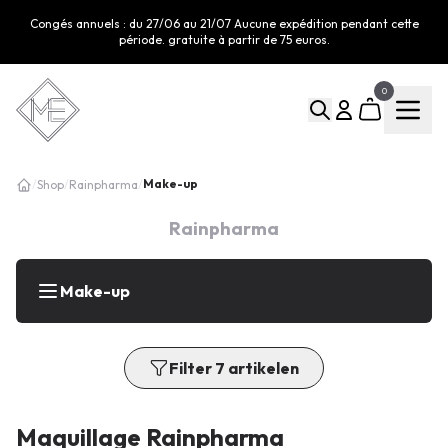
Congés annuels : du 27/06 au 21/07 Aucune expédition pendant cette
période. gratuite à partir de 75 euros.
0
Make-up
/
Shop
/
Rainpharma
/
Rainpharma
Make-up
Filter 7 artikelen
Maquillage Rainpharma