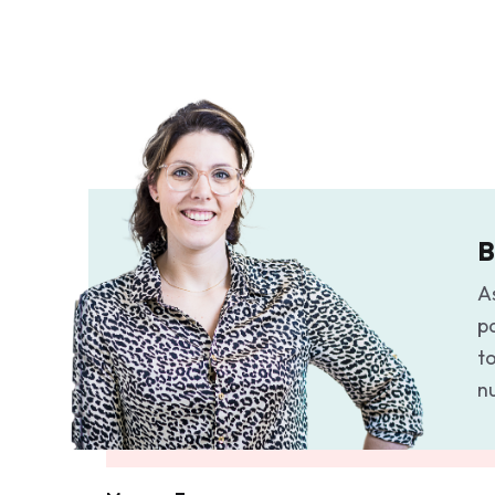
B
As
p
to
n