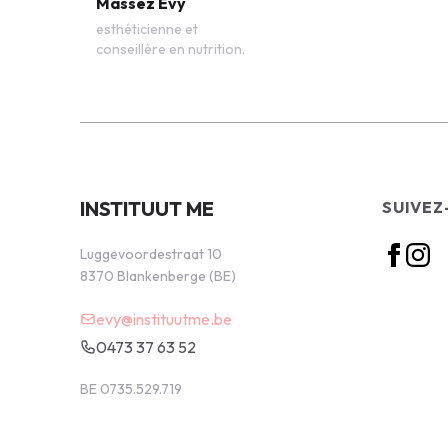
Massez Evy
esthéticienne et
conseillère en nutrition.
INSTITUUT ME
SUIVEZ
Luggevoordestraat 10
8370 Blankenberge (BE)
evy@instituutme.be
0473 37 63 52
BE 0735.529.719