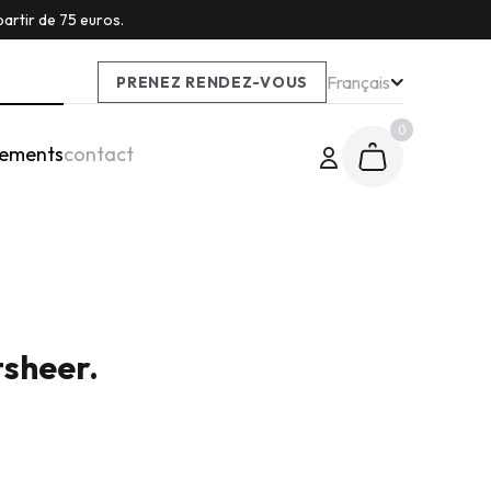
artir de 75 euros.
Français
PRENEZ RENDEZ-VOUS
0
tements
contact
tsheer.