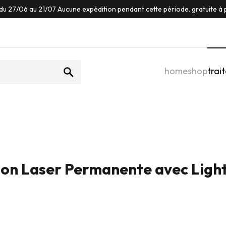
du 27/06 au 21/07 Aucune expédition pendant cette période. gratuite à p
home
shop
trai
ion Laser Permanente avec Ligh