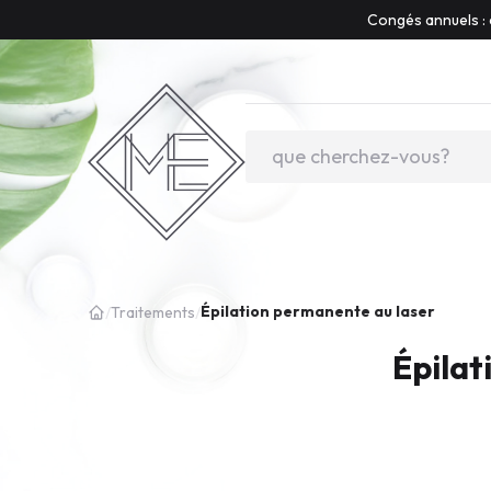
Congés annuels : 
Épilation permanente au laser
/
Traitements
/
Épilat