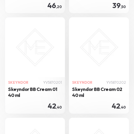
46
39
,20
,50
SKEYNDOR
YV5870201
SKEYNDOR
YV5870202
Skeyndor BB Cream 01
Skeyndor BB Cream 02
40 ml
40 ml
42
42
,40
,40