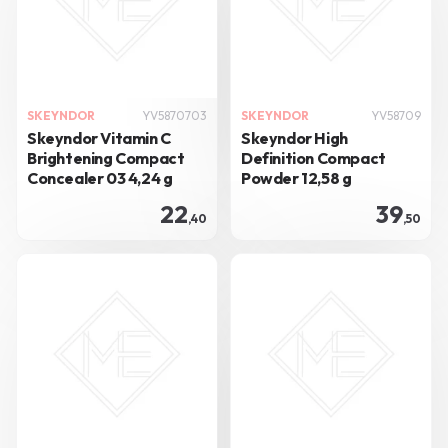
SKEYNDOR
YV5870703
SKEYNDOR
YV58709
Skeyndor Vitamin C
Skeyndor High
Brightening Compact
Definition Compact
Concealer 03 4,24 g
Powder 12,58 g
22
39
,40
,50