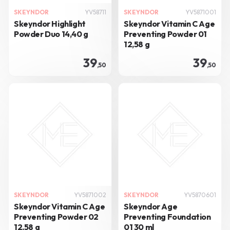
SKEYNDOR
YV58711
SKEYNDOR
YV5871001
Skeyndor Highlight
Skeyndor Vitamin C Age
Powder Duo 14,40 g
Preventing Powder 01
12,58 g
39
39
,50
,50
SKEYNDOR
YV5871002
SKEYNDOR
YV5870601
Skeyndor Vitamin C Age
Skeyndor Age
Preventing Powder 02
Preventing Foundation
12,58 g
01 30 ml