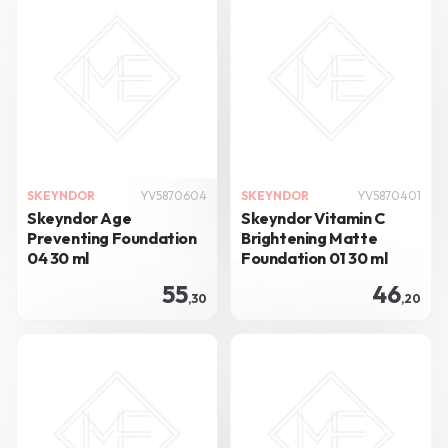
SKEYNDOR
YV5870604
SKEYNDOR
YV5870401
Skeyndor Age
Skeyndor Vitamin C
Preventing Foundation
Brightening Matte
04 30 ml
Foundation 01 30 ml
55
46
,30
,20