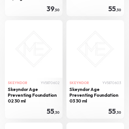
39
55
,50
,30
SKEYNDOR
YV5870602
SKEYNDOR
YV5870603
Skeyndor Age
Skeyndor Age
Preventing Foundation
Preventing Foundation
02 30 ml
03 30 ml
55
55
,30
,30