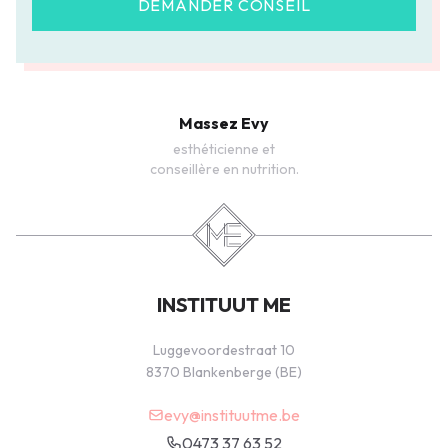
DEMANDER CONSEIL
Massez Evy
esthéticienne et
conseillère en nutrition.
INSTITUUT ME
Luggevoordestraat 10
8370 Blankenberge (BE)
evy@instituutme.be
0473 37 63 52