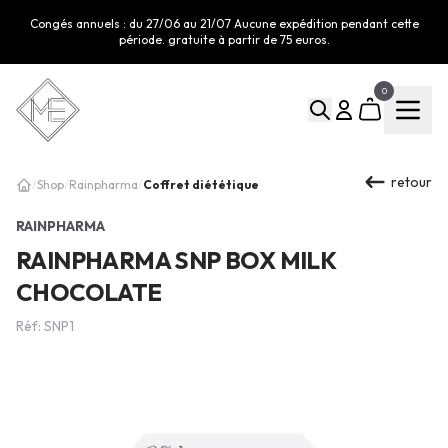
Congés annuels : du 27/06 au 21/07 Aucune expédition pendant cette
période. gratuite à partir de 75 euros.
0
retour
Coffret diététique
/
Shop
/
Rainpharma
/
RAINPHARMA
RAINPHARMA SNP BOX MILK
CHOCOLATE
Réf: SNP1