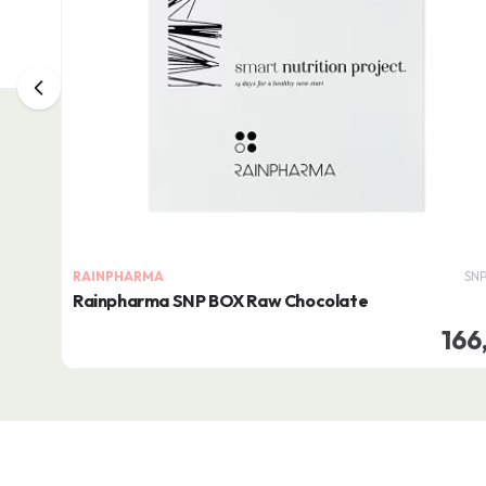
RAINPHARMA
SNP
Rainpharma SNP BOX Raw Chocolate
166