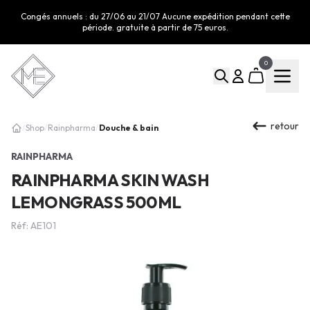
Congés annuels : du 27/06 au 21/07 Aucune expédition pendant cette
période. gratuite à partir de 75 euros.
0
retour
Douche & bain
/
Shop
/
Rainpharma
/
RAINPHARMA
RAINPHARMA SKIN WASH
LEMONGRASS 500ML
Réf: AE101