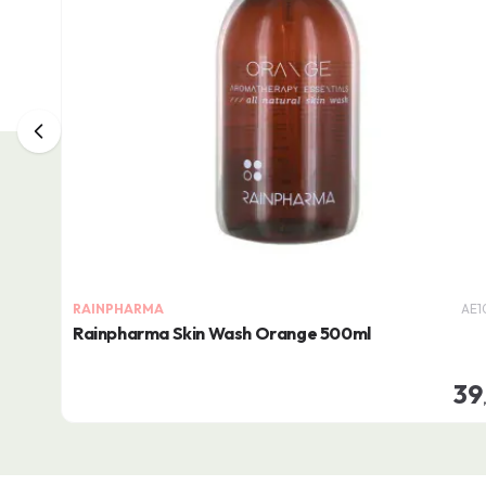
RAINPHARMA
AE1
Rainpharma Skin Wash Orange 500ml
39