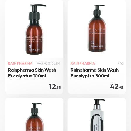
RAINPHARMA
VAR-00135814
RAINPHARMA
776
Rainpharma Skin Wash
Rainpharma Skin Wash
Eucalyptus 100ml
Eucalyptus 500ml
12
42
,95
,95