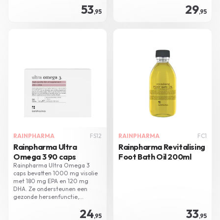
53
29
,95
,95
RAINPHARMA
FS12
RAINPHARMA
FC1
Rainpharma Ultra
Rainpharma Revitalising
Omega 3 90 caps
Foot Bath Oil 200ml
Rainpharma Ultra Omega 3
caps bevatten 1000 mg visolie
met 180 mg EPA en 120 mg
DHA. Ze ondersteunen een
gezonde hersenfunctie,
gezichtsvermogen, en
24
33
hartwerking.
,95
,95