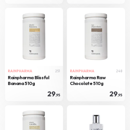
RAINPHARMA
251
RAINPHARMA
248
Rainpharma Blissful
Rainpharma Raw
Banana 510g
Chocolate 510g
29
29
,95
,95