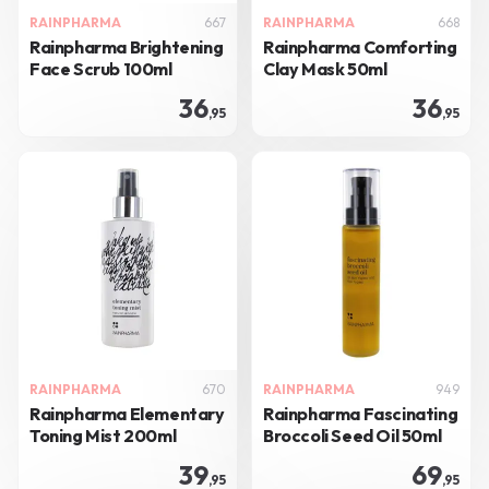
RAINPHARMA
667
RAINPHARMA
668
Rainpharma Brightening
Rainpharma Comforting
Face Scrub 100ml
Clay Mask 50ml
36
36
,95
,95
RAINPHARMA
670
RAINPHARMA
949
Rainpharma Elementary
Rainpharma Fascinating
Toning Mist 200ml
Broccoli Seed Oil 50ml
39
69
,95
,95