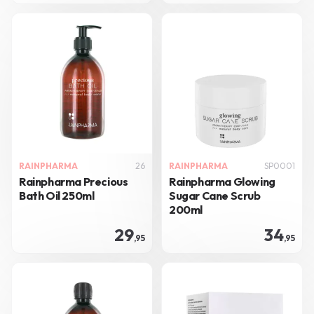
RAINPHARMA
26
RAINPHARMA
SP0001
Rainpharma Precious
Rainpharma Glowing
Bath Oil 250ml
Sugar Cane Scrub
200ml
29
34
,95
,95