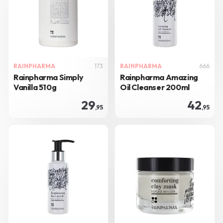
RAINPHARMA
173
RAINPHARMA
666
Rainpharma Simply
Rainpharma Amazing
Vanilla 510g
Oil Cleanser 200ml
29
42
,95
,95