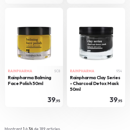
RAINPHARMA
SC8
RAINPHARMA
954
Rainpharma Balming
Rainpharma Clay Series
Face Polish 50ml
- Charcoal Detox Mask
50ml
39
39
,95
,95
Montrant
1
à
36
de 189
articles.