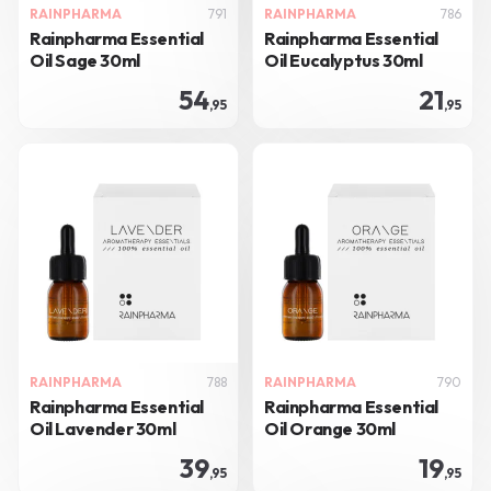
RAINPHARMA
791
RAINPHARMA
786
Rainpharma Essential
Rainpharma Essential
Oil Sage 30ml
Oil Eucalyptus 30ml
54
21
,95
,95
RAINPHARMA
788
RAINPHARMA
790
Rainpharma Essential
Rainpharma Essential
Oil Lavender 30ml
Oil Orange 30ml
39
19
,95
,95