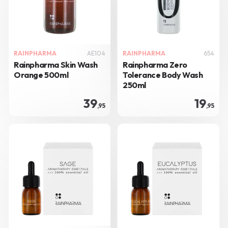
RAINPHARMA
AE104
RAINPHARMA
654
Rainpharma Skin Wash
Rainpharma Zero
Orange 500ml
Tolerance Body Wash
250ml
39
19
,95
,95