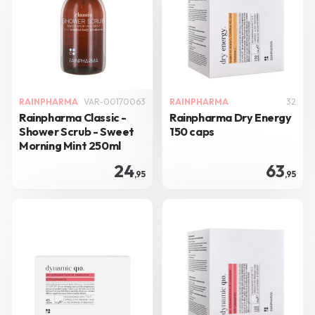
RAINPHARMA
VAR-00170063
RAINPHARMA
32
Rainpharma Classic -
Rainpharma Dry Energy
Shower Scrub - Sweet
150 caps
Morning Mint 250ml
24
63
,95
,95