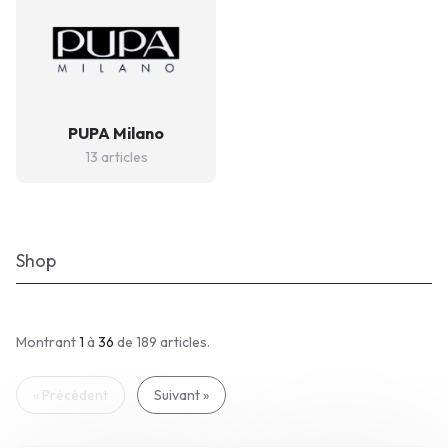
PUPA Milano
13 articles
Shop
Montrant
1
à
36
de 189
articles.
« Précédent
Suivant »