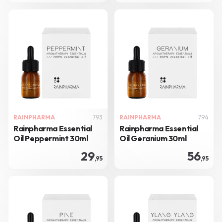
RAINPHARMA
793
RAINPHARMA
794
Rainpharma Essential
Rainpharma Essential
Oil Peppermint 30ml
Oil Geranium 30ml
29
56
,95
,95