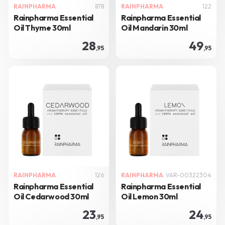
RAINPHARMA
878
RAINPHARMA
122
Rainpharma Essential
Rainpharma Essential
Oil Thyme 30ml
Oil Mandarin 30ml
28
49
,95
,95
RAINPHARMA
126
RAINPHARMA
VAR-00322304
Rainpharma Essential
Rainpharma Essential
Oil Cedarwood 30ml
Oil Lemon 30ml
23
24
,95
,95