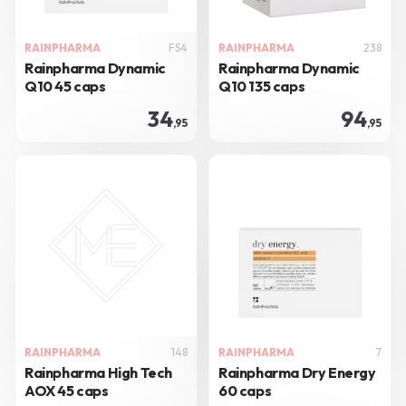
RAINPHARMA
FS4
RAINPHARMA
238
Rainpharma Dynamic
Rainpharma Dynamic
Q10 45 caps
Q10 135 caps
34
94
,95
,95
RAINPHARMA
148
RAINPHARMA
7
Rainpharma High Tech
Rainpharma Dry Energy
AOX 45 caps
60 caps