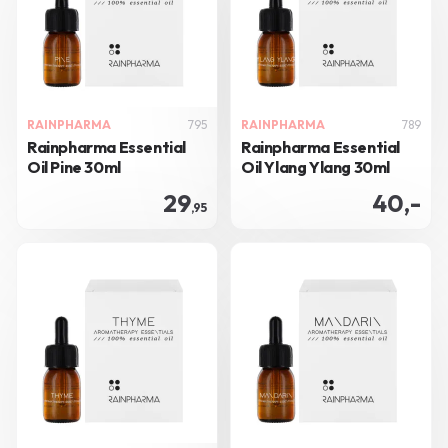
RAINPHARMA
795
RAINPHARMA
789
Rainpharma Essential
Rainpharma Essential
Oil Pine 30ml
Oil Ylang Ylang 30ml
29
40,-
,95