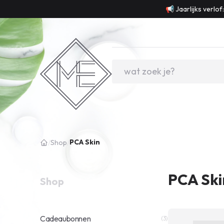
📢 Jaarlijks verlo
PCA Skin
/
Shop
/
PCA Ski
Shop
Cadeaubonnen
(3)