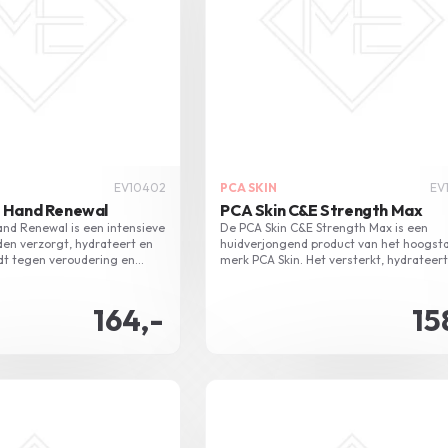
EV10402
PCA SKIN
EV
E Hand Renewal
PCA Skin C&E Strength Max
and Renewal is een intensieve
De PCA Skin C&E Strength Max is een
den verzorgt, hydrateert en
huidverjongend product van het hoogst
dt tegen veroudering en
merk PCA Skin. Het versterkt, hydrateer
ijkt met vitamines en
revitaliseert de huid.
. Ideaal voor dag- en
164,-
15