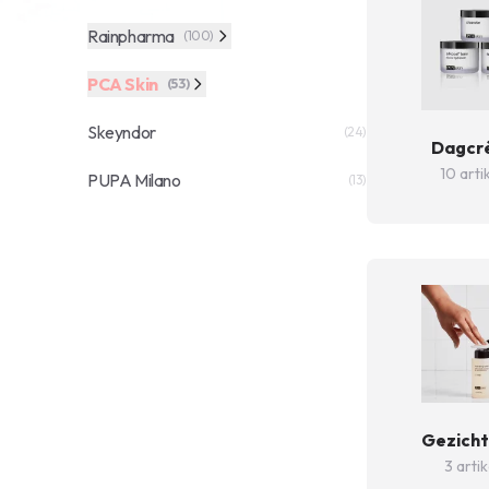
Rainpharma
(100)
PCA Skin
(53)
Skeyndor
(24)
Dagcr
10 arti
PUPA Milano
(13)
Gezicht
3 arti