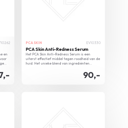
V10262
PCA SKIN
EV10330
PCA Skin Anti-Redness Serum
ne en
Het PCA Skin Anti-Redness Serum is een
 voor
uiterst effectief middel tegen roodheid van de
ige
huid. Het unieke blend van ingrediënten
ic
verfrist en hydrateert uw huid, wat resulteert
7,-
90,-
in een kalme en gezonde uitstraling.