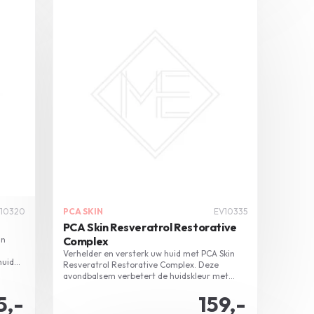
10320
PCA SKIN
EV10335
PCA Skin Resveratrol Restorative
in
Complex
Verhelder en versterk uw huid met PCA Skin
huid
Resveratrol Restorative Complex. Deze
avondbalsem verbetert de huidskleur met
natuurlijke ingrediënten.
5,-
159,-