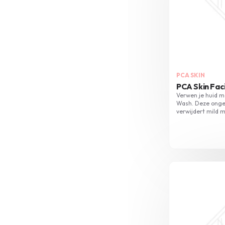
PCA SKIN
PCA Skin Fac
Verwen je huid me
Wash. Deze onge
verwijdert mild m
huid uit te droge
gebruik.