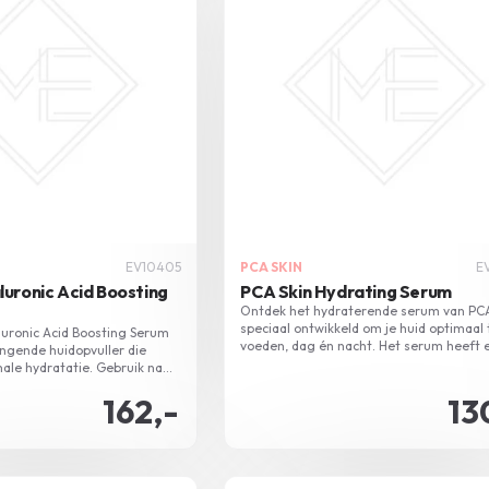
EV10405
PCA SKIN
E
luronic Acid Boosting
PCA Skin Hydrating Serum
Ontdek het hydraterende serum van PCA
speciaal ontwikkeld om je huid optimaal 
luronic Acid Boosting Serum
voeden, dag én nacht. Het serum heeft 
engende huidopvuller die
krachtige formule vol met natuurlijke
ale hydratatie. Gebruik na
ingrediënten.
bescherm je huid met dit
162,-
13
en 's avonds.