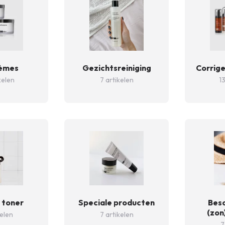
èmes
Gezichtsreiniging
Corrig
kelen
7 artikelen
13
 toner
Speciale producten
Bes
(zon
kelen
7 artikelen
7