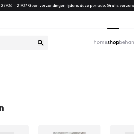
f: 27/06 – 21/07 Geen verzendingen tijdens deze periode. Gratis verzen
home
shop
behan
n