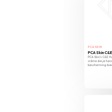
PCA SKIN
PCA Skin C&
PCA Skin's C&E H
crème die je han
bescherming bie
verkleuring. Verr
natuurlijke oliën
nachtverzorging.