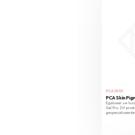
PCA SKIN
PCA Skin Pig
Egaliseer uw hui
Gel Pro. Dit produ
gespecialiseerde
vlekken te vermi
helderheid van u
daags voor het b