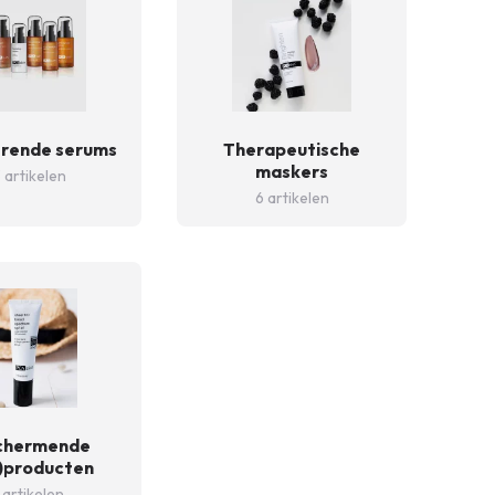
erende serums
Therapeutische
maskers
 artikelen
6 artikelen
chermende
)producten
 artikelen