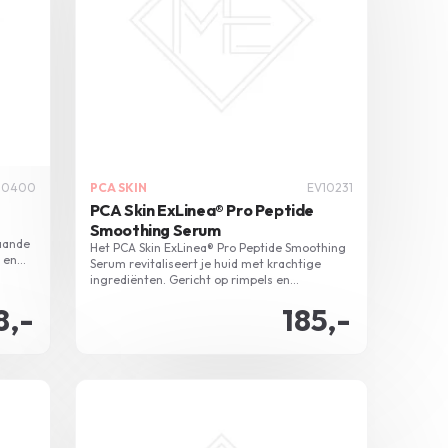
10400
PCA SKIN
EV10231
PCA Skin ExLinea® Pro Peptide
Smoothing Serum
aande
Het PCA Skin ExLinea® Pro Peptide Smoothing
t en
Serum revitaliseert je huid met krachtige
ingrediënten. Gericht op rimpels en
verslapping, het werkt wonderen op de
8,-
185,-
delicate zones rond ogen, voorhoofd en mond.