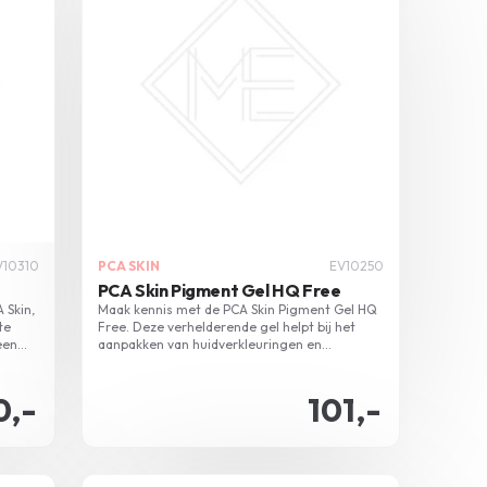
V10310
PCA SKIN
EV10250
PCA Skin Pigment Gel HQ Free
 Skin,
Maak kennis met de PCA Skin Pigment Gel HQ
te
Free. Deze verhelderende gel helpt bij het
een
aanpakken van huidverkleuringen en
bevordert een egale huidtint, gecombineerd
met zorgvuldig geselecteerde ingrediënten
voor een optimaal effect.
0,-
101,-