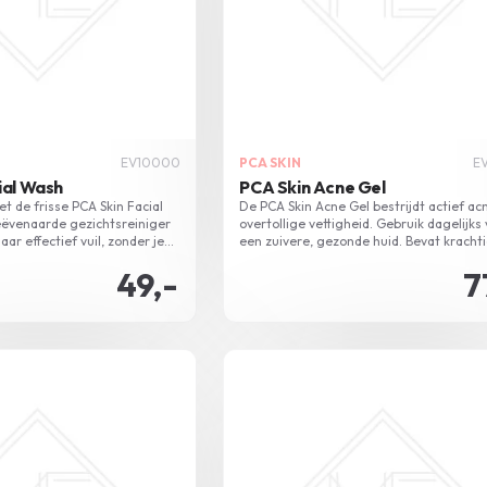
EV10000
PCA SKIN
E
ial Wash
PCA Skin Acne Gel
t de frisse PCA Skin Facial
De PCA Skin Acne Gel bestrijdt actief ac
ëvenaarde gezichtsreiniger
overtollige vettigheid. Gebruik dagelijks
aar effectief vuil, zonder je
een zuivere, gezonde huid. Bevat kracht
n. Geschikt voor dagelijks
ingrediënten zoals Salicylzuur en Mandel
49,-
7
Acid.