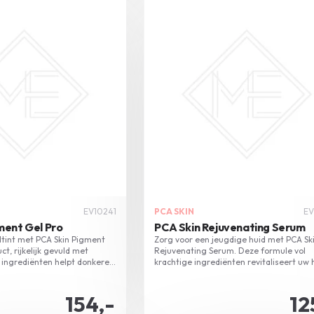
EV10241
PCA SKIN
EV
ment Gel Pro
PCA Skin Rejuvenating Serum
dtint met PCA Skin Pigment
Zorg voor een jeugdige huid met PCA Sk
ct, rijkelijk gevuld met
Rejuvenating Serum. Deze formule vol
 ingrediënten helpt donkere
krachtige ingrediënten revitaliseert uw 
nderen en verbetert de
en brengt diepe hydratatie.
w huid. Gebruik tweemaal
este resultaat.
154,-
12