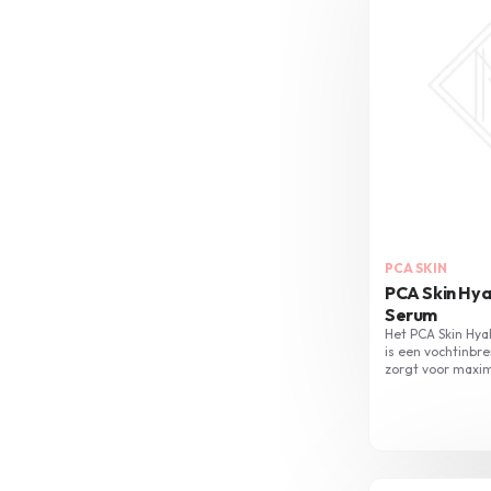
PCA SKIN
PCA Skin Hya
Serum
Het PCA Skin Hya
is een vochtinbr
zorgt voor maxim
het reinigen en 
product overdag 