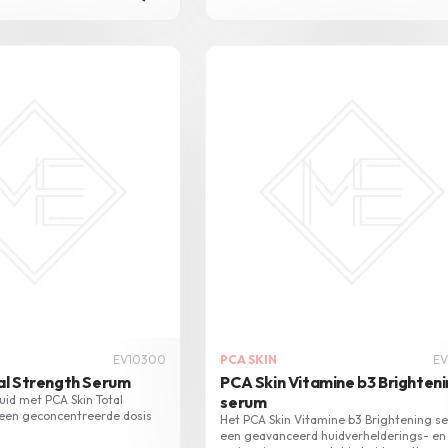
EV10300
PCA SKIN
EV
al Strength Serum
PCA Skin Vitamine b3 Brighten
uid met PCA Skin Total
serum
 een geconcentreerde dosis
Het PCA Skin Vitamine b3 Brightening s
een geavanceerd huidverhelderings- en