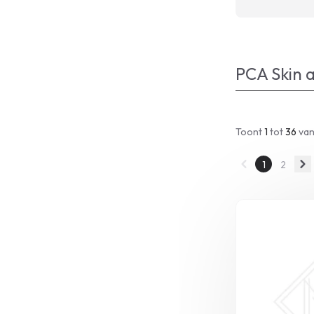
PCA Skin a
Toont
1
tot
36
van
1
2