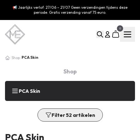
📢 Jaarlijks verlof: 27/06 – 21/07 Geen verzendingen tijdens deze
periode. Gratis verzending vanaf 75 euro.
0
PCA Skin
/
Shop
/
Shop
PCA Skin
Filter 52 artikelen
PCA Skin