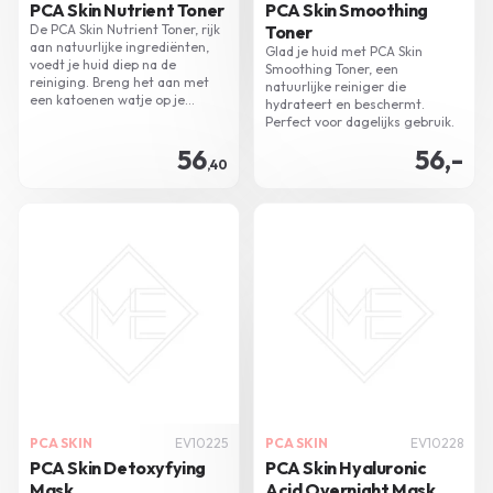
PCA Skin Nutrient Toner
PCA Skin Smoothing
De PCA Skin Nutrient Toner, rijk
Toner
aan natuurlijke ingrediënten,
Glad je huid met PCA Skin
voedt je huid diep na de
Smoothing Toner, een
reiniging. Breng het aan met
natuurlijke reiniger die
een katoenen watje op je
hydrateert en beschermt.
gezicht en hals voor een frisse
Perfect voor dagelijks gebruik.
gloed en optimale
56
56,-
voorbereiding op serums en
,40
crèmes.
PCA SKIN
EV10225
PCA SKIN
EV10228
PCA Skin Detoxyfying
PCA Skin Hyaluronic
Mask
Acid Overnight Mask