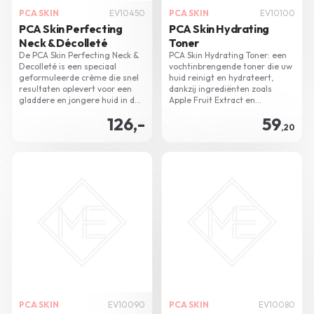
PCA SKIN
EV10450
PCA SKIN
EV10100
PCA Skin Perfecting
PCA Skin Hydrating
Neck & Décolleté
Toner
De PCA Skin Perfecting Neck &
PCA Skin Hydrating Toner: een
Decolleté is een speciaal
vochtinbrengende toner die uw
geformuleerde crème die snel
huid reinigt en hydrateert,
resultaten oplevert voor een
dankzij ingrediënten zoals
gladdere en jongere huid in de
Apple Fruit Extract en
hals en decolleté. Het versterkt,
Watermelon Fruit Extract.
126,-
59
egaliseert en vermindert
Gebruik het in uw dag- en
,20
roodheid en lijnen.
nachtroutine voor een frisse,
gehydrateerde huid.
PCA SKIN
EV10090
PCA SKIN
EV10080