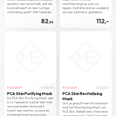
op basis van havermelk, dat de
nachtverzorging voor uw
huid kalmeert en een rustige
lippen, hydraterend en voedend
uitstraling geeft. Met helende
ze voor zachtere, gladdere
plantenextracten en pro-
lippen bij het ontwaken.
82
112,-
vitamines versterkt het de
,80
huidbarrière en vermindert het
jeuk en irritatie.
PCA SKIN
EV10210
PCA SKIN
EV10220
PCA Skin Purifying Mask
PCA Skin Revitalizing
De PCA Skin Purifying Mask, een
Mask
2-in-1 peelend masker dat mild
Gun je gezicht een frisse boost
onzuiverheden elimineert,
met het Revitalizing Mask van
tovert een zachte, zuivere en
PCA Skin. Beleef een intensieve
stralende huid tevoorschijn.
verzorging van 2 tot 5 minuten,