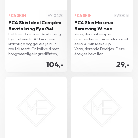
PCA SKIN
EV10420
PCA SKIN
EV10052
PCA Skin Ideal Complex
PCA Skin Makeup
Revitalizing Eye Gel
Removing Wipes
Het Ideal Complex Revitalizing
Verwijder make-up en
Eye Gel van PCA Skin is een
onzuiverheden moeiteloos met
krachtige ooggel die je huid
de PCA Skin Make-up
revitaliseert. Ontwikkeld met
Verwijderende Doekjes. Deze
hoogwaardige ingrediënten,
doekjes bevatten
verzacht en verfijnt deze gel
huidvriendelijke ingrediënten
104,-
29,-
jouw huid rondom de ogen
en zijn perfect voor dagelijkse
effectief.
reiniging.