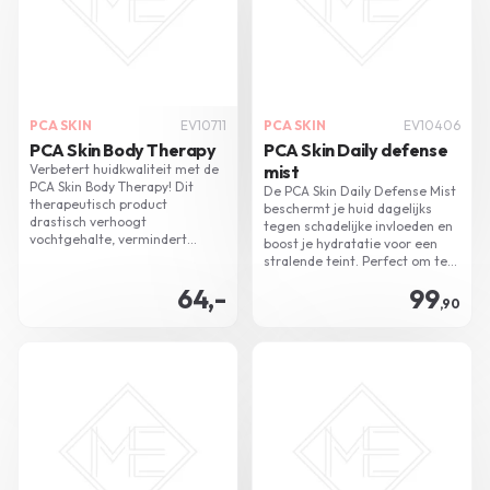
PCA SKIN
EV10711
PCA SKIN
EV10406
PCA Skin Body Therapy
PCA Skin Daily defense
Verbetert huidkwaliteit met de
mist
PCA Skin Body Therapy! Dit
De PCA Skin Daily Defense Mist
therapeutisch product
beschermt je huid dagelijks
drastisch verhoogt
tegen schadelijke invloeden en
vochtgehalte, vermindert
boost je hydratatie voor een
pigmentophopingen en
stralende teint. Perfect om te
verbetert ouderdomstekenen,
mengen met andere
64,-
99
voor een gehydrateerde en
huidverzorging en make-up.
,90
stralende huid.