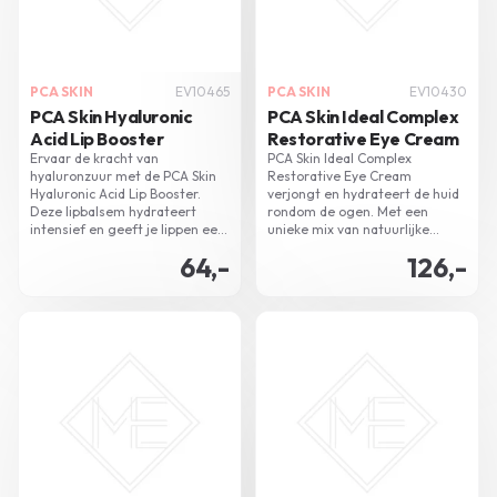
PCA SKIN
EV10465
PCA SKIN
EV10430
PCA Skin Hyaluronic
PCA Skin Ideal Complex
Acid Lip Booster
Restorative Eye Cream
Ervaar de kracht van
PCA Skin Ideal Complex
hyaluronzuur met de PCA Skin
Restorative Eye Cream
Hyaluronic Acid Lip Booster.
verjongt en hydrateert de huid
Deze lipbalsem hydrateert
rondom de ogen. Met een
intensief en geeft je lippen een
unieke mix van natuurlijke
volumineuze boost. Op elk
ingrediënten en krachtige
64,-
126,-
moment van de dag aan te
peptiden, gaat het tekenen van
brengen voor weelderige
veroudering tegen.
lippen.