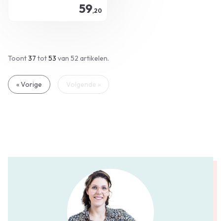
59
terwijl je huid opgefrist en weer
,20
in balans blijft.
Toont
37
tot
53
van 52
artikelen.
« Vorige
Volgende »