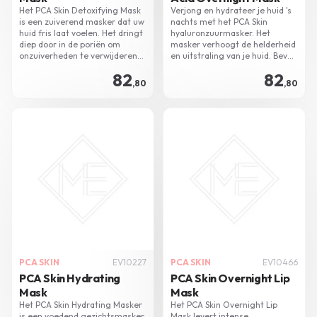
Het PCA Skin Detoxifying Mask
Verjong en hydrateer je huid 's
is een zuiverend masker dat uw
nachts met het PCA Skin
huid fris laat voelen. Het dringt
hyaluronzuurmasker. Het
diep door in de poriën om
masker verhoogt de helderheid
onzuiverheden te verwijderen
en uitstraling van je huid. Bevat
en de huid te hydrateren.
kalmerende extracten voor een
82
82
diepe, rustgevende slaap.
,80
,80
PCA SKIN
EV10227
PCA SKIN
EV10466
PCA Skin Hydrating
PCA Skin Overnight Lip
Mask
Mask
Het PCA Skin Hydrating Masker
Het PCA Skin Overnight Lip
is een voedend gezichtsmasker
Mask levert intense