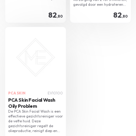
Geschikt voor elke huidtype,
gevolgd door een hydraterende
behalve de zeer gevoelige huid.
nachtcrème. Optimale
82
82
Gebruik wekelijks voor optimaal
huidverzorging maximaal 1 keer
,80
,80
resultaat.
per week te gebruiken.
PCA SKIN
EV10100
PCA Skin Facial Wash
Oily Problem
De PCA Skin Facial Wash is een
effectieve gezichtsreiniger voor
de vette huid. Deze
gezichtsreiniger regelt de
olieproductie, reinigt diep en
verwijdert onzuiverheden,