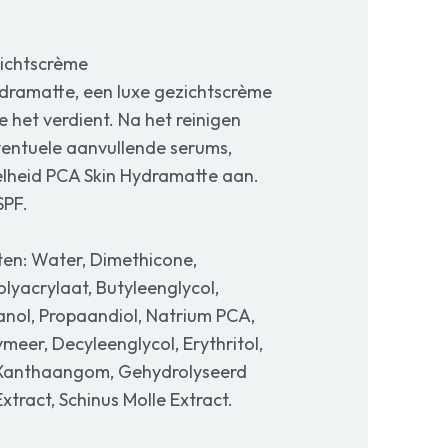
ichtscrème
ydramatte, een luxe gezichtscrème
 het verdient. Na het reinigen
entuele aanvullende serums,
elheid PCA Skin Hydramatte aan.
SPF.
en: Water, Dimethicone,
olyacrylaat, Butyleenglycol,
ol, Propaandiol, Natrium PCA,
eer, Decyleenglycol, Erythritol,
, Xanthaangom, Gehydrolyseerd
xtract, Schinus Molle Extract.