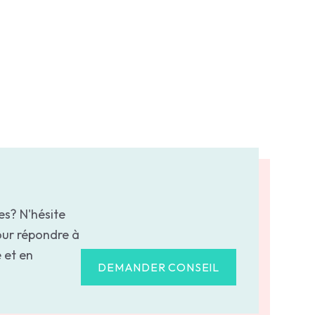
es? N'hésite
our répondre à
 et en
DEMANDER CONSEIL