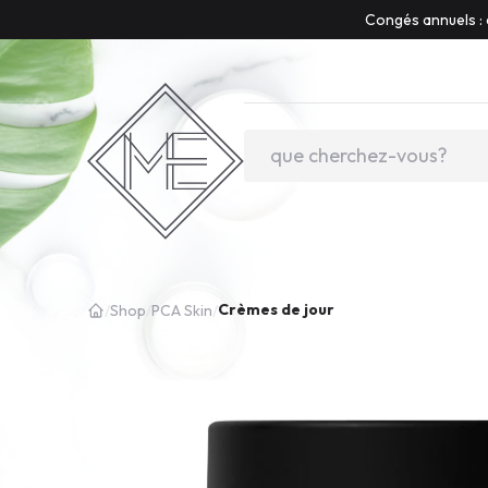
Congés annuels : 
Crèmes de jour
/
Shop
/
PCA Skin
/