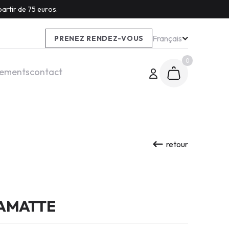
artir de 75 euros.
Français
PRENEZ RENDEZ-VOUS
0
tements
contact
retour
RAMATTE