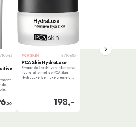
V10342
PCA SKIN
EV10685
PCA Skin HydraLuxe
sitive
Ervaar de kracht van intensieve
hydratatie met de PCA Skin
HydraLuxe. Een luxe crème die
eatment
fijne lijntjes vermindert, het
r de
volume van de huid verbetert
ule
en de huidbarrière versterkt.
 rimpels
96
198,-
uid
,20