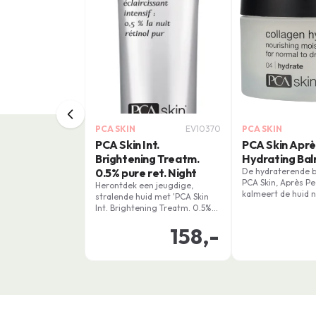
PCA SKIN
EV10370
PCA SKIN
PCA Skin Int.
PCA Skin Aprè
Brightening Treatm.
Hydrating Ba
0.5% pure ret. Night
De hydraterende 
PCA Skin, Après Pe
Herontdek een jeugdige,
kalmeert de huid 
stralende huid met 'PCA Skin
peeling. Deze uit
Int. Brightening Treatm. 0.5%
keuze voor normal
pure ret. Night'. Dankzij een
en oudere huid sti
158,-
slim afleveringssysteem dat
collagenenproduct
huidirritatie vermindert, levert
hydrateert intensie
dit krachtige serum resultaten
voor een strakkere huid met
minder pigmentvlekken en
roodheid.