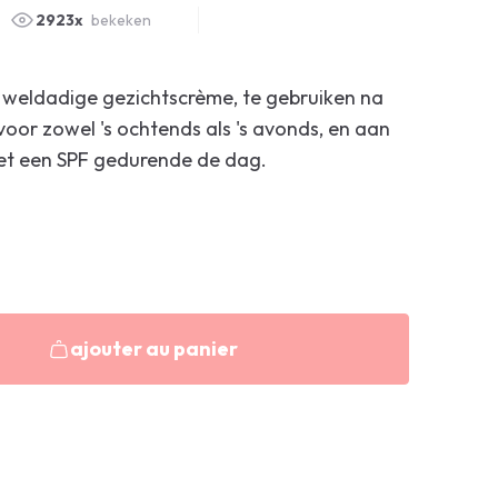
2923x
bekeken
 weldadige gezichtscrème, te gebruiken na
voor zowel 's ochtends als 's avonds, en aan
et een SPF gedurende de dag.
ajouter au panier