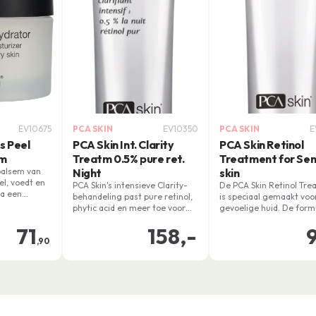
EV10675
PCA SKIN
EV10350
PCA SKIN
E
s Peel
PCA Skin Int. Clarity
PCA Skin Retinol
lm
Treatm 0.5% pure ret.
Treatment for Sen
balsem van
Night
skin
el, voedt en
PCA Skin's intensieve Clarity-
De PCA Skin Retinol Tr
na een
behandeling past pure retinol,
is speciaal gemaakt voo
stekende
phytic acid en meer toe voor
gevoelige huid. De form
e tot droge
een gelijkmatige huidskleur en
vermindert fijne lijntjes,
muleert de
71
158,-
helderheid, 's nachts gebruikt.
en roodheid, terwijl de h
ie en
,90
Sterk, stabiel en minder
gekalmeerd wordt.
f.
irriterend voor de huid, het
maximaliseert het voordeel
door OmniSome delivery
technology die effectief is
gedurende 10 uur.