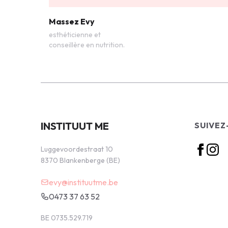
Massez Evy
esthéticienne et
conseillère en nutrition.
INSTITUUT ME
SUIVEZ
Luggevoordestraat 10
8370 Blankenberge (BE)
evy@instituutme.be
0473 37 63 52
BE 0735.529.719