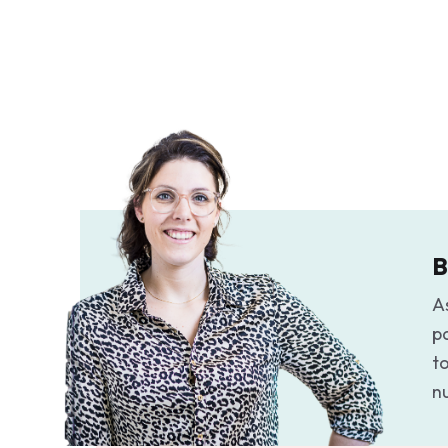
B
As
p
to
n