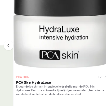
PCA SKIN
EV106
PCA Skin HydraLuxe
Ervaar de kracht van intensieve hydratatie met de PCA Skin
HydraLuxe. Een luxe crème die fijne lijntjes vermindert, het volume
van de huid verbetert en de huidbarrière versterkt.