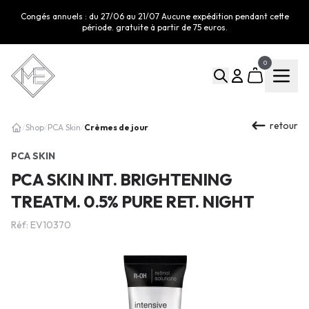
Congés annuels : du 27/06 au 21/07 Aucune expédition pendant cette
période. gratuite à partir de 75 euros.
0
retour
Crèmes de jour
/
Shop
/
PCA Skin
/
PCA SKIN
PCA SKIN INT. BRIGHTENING
TREATM. 0.5% PURE RET. NIGHT
Réf: EV10370