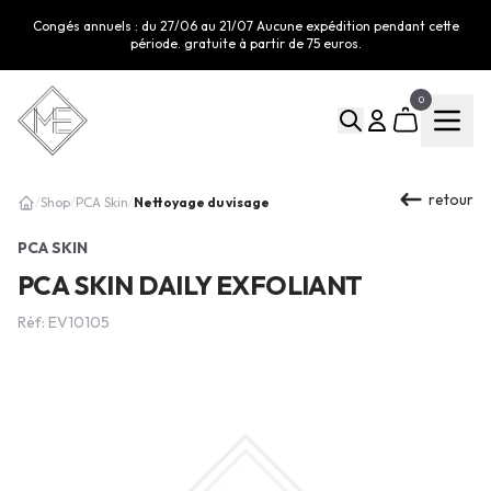
Congés annuels : du 27/06 au 21/07 Aucune expédition pendant cette
période. gratuite à partir de 75 euros.
0
retour
Nettoyage du visage
/
Shop
/
PCA Skin
/
PCA SKIN
PCA SKIN DAILY EXFOLIANT
Réf: EV10105