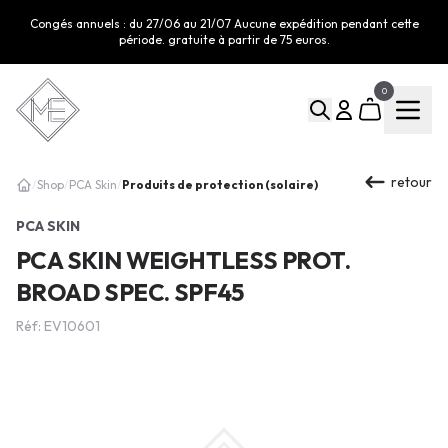
Congés annuels : du 27/06 au 21/07 Aucune expédition pendant cette
période. gratuite à partir de 75 euros.
0
retour
Produits de protection (solaire)
/
Shop
/
PCA Skin
/
PCA SKIN
PCA SKIN WEIGHTLESS PROT.
BROAD SPEC. SPF45
Réf: EV10601