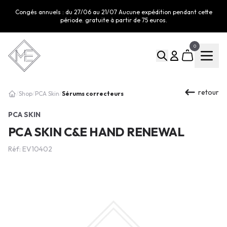
Congés annuels : du 27/06 au 21/07 Aucune expédition pendant cette
période. gratuite à partir de 75 euros.
0
retour
Sérums correcteurs
/
Shop
/
PCA Skin
/
PCA SKIN
PCA SKIN C&E HAND RENEWAL
Réf: EV10402