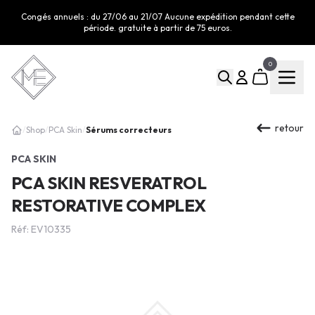
Congés annuels : du 27/06 au 21/07 Aucune expédition pendant cette
période. gratuite à partir de 75 euros.
0
retour
Sérums correcteurs
/
Shop
/
PCA Skin
/
PCA SKIN
PCA SKIN RESVERATROL
RESTORATIVE COMPLEX
Réf: EV10335