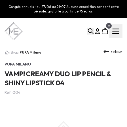
Congés annuels : du 27/06 au 21/07 Aucune expédition pendant cette
période. gratuite à partir de 75 euros.
0
retour
PUPA Milano
/
Shop
/
PUPA MILANO
VAMP! CREAMY DUO LIP PENCIL &
SHINY LIPSTICK 04
Réf: 004