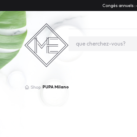
Congés annuels : 
PUPA Milano
/
Shop
/