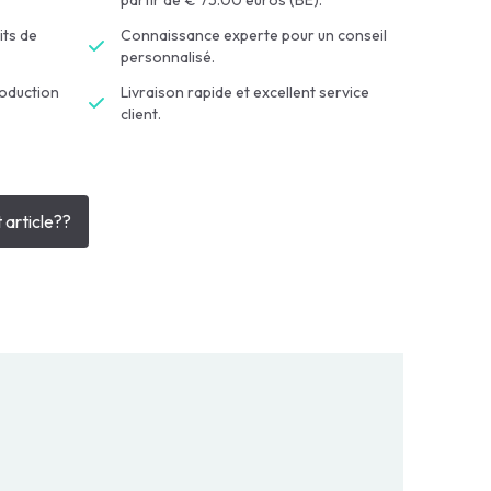
partir de € 75.00 euros (BE).
its de
Connaissance experte pour un conseil
personnalisé.
roduction
Livraison rapide et excellent service
client.
 article??