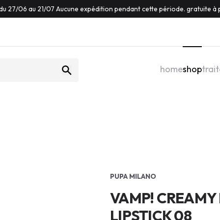
du 27/06 au 21/07 Aucune expédition pendant cette période. gratuite à p
home
shop
trai
PUPA MILANO
VAMP! CREAMY D
LIPSTICK 08