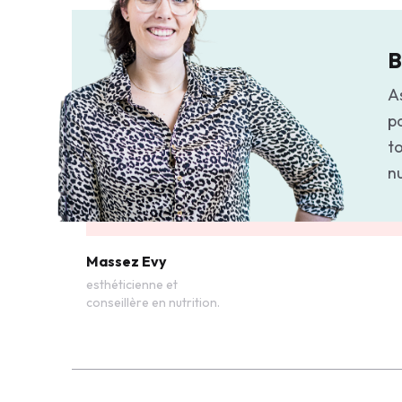
B
As
p
to
n
Massez Evy
esthéticienne et
conseillère en nutrition.