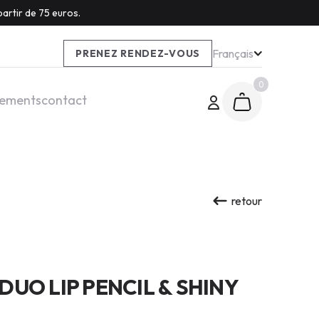
artir de 75 euros.
Français
PRENEZ RENDEZ-VOUS
0
tements
contact
retour
UO LIP PENCIL & SHINY