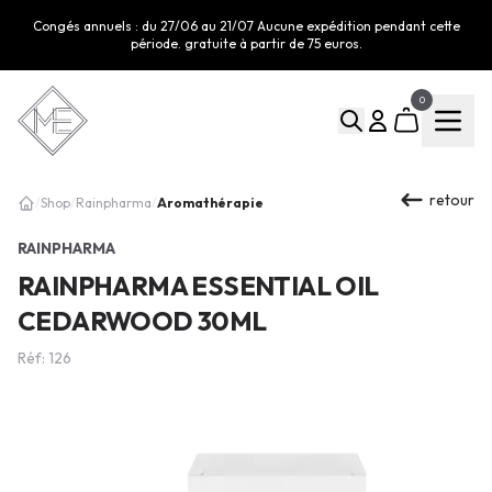
Congés annuels : du 27/06 au 21/07 Aucune expédition pendant cette
période. gratuite à partir de 75 euros.
0
retour
Aromathérapie
/
Shop
/
Rainpharma
/
RAINPHARMA
RAINPHARMA ESSENTIAL OIL
CEDARWOOD 30ML
Réf: 126