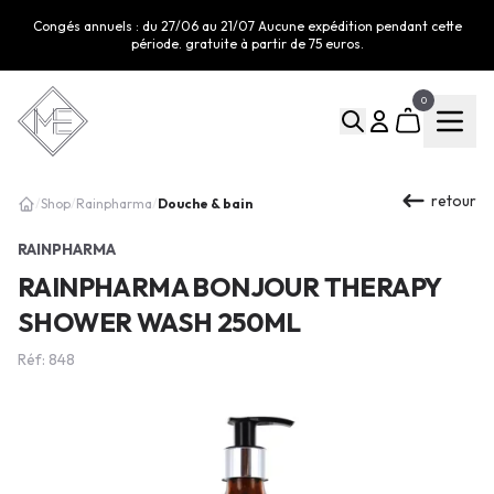
Congés annuels : du 27/06 au 21/07 Aucune expédition pendant cette
période. gratuite à partir de 75 euros.
0
retour
Douche & bain
/
Shop
/
Rainpharma
/
RAINPHARMA
RAINPHARMA BONJOUR THERAPY
SHOWER WASH 250ML
Réf: 848