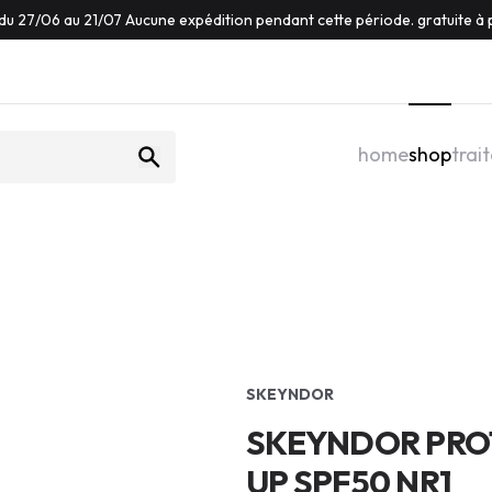
du 27/06 au 21/07 Aucune expédition pendant cette période. gratuite à p
home
shop
trai
SKEYNDOR
SKEYNDOR PRO
UP SPF50 NR1