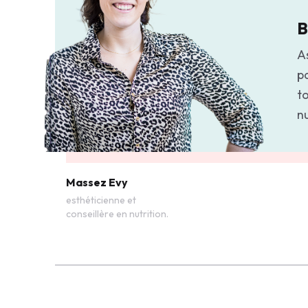
B
As
p
to
n
Massez Evy
esthéticienne et
conseillère en nutrition.