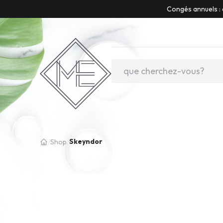
Congés annuels : 
Skeyndor
/
Shop
/