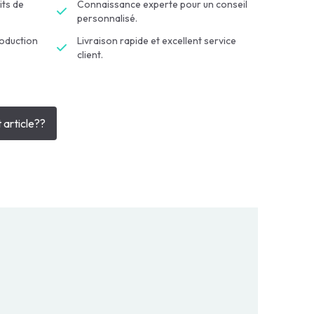
its de
Connaissance experte pour un conseil
personnalisé.
roduction
Livraison rapide et excellent service
client.
 article??