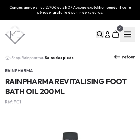
Congés annuels : du 27/06 au 21/07 Aucune expédition pendant cette
période. gratuite à partir de 75 euros.
0
retour
Soins des pieds
/
Shop
/
Rainpharma
/
RAINPHARMA
RAINPHARMA REVITALISING FOOT
BATH OIL 200ML
Réf: FC1