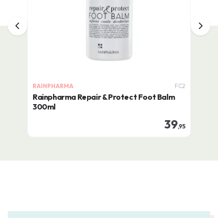
RAINPHARMA
FC2
Rainpharma Repair & Protect Foot Balm
300ml
39
,95