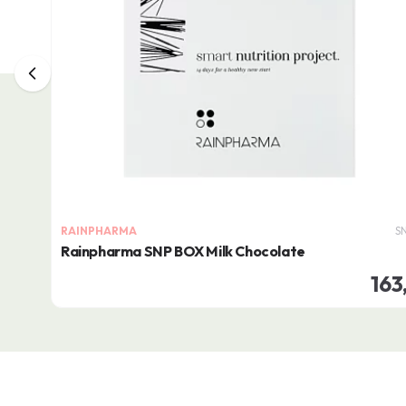
RAINPHARMA
S
Rainpharma SNP BOX Milk Chocolate
163