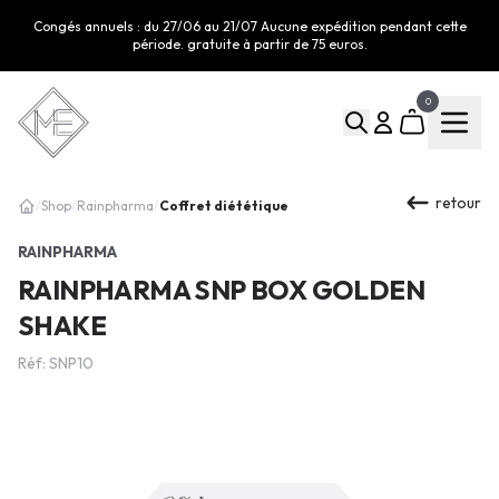
Congés annuels : du 27/06 au 21/07 Aucune expédition pendant cette
période. gratuite à partir de 75 euros.
0
retour
Coffret diététique
/
Shop
/
Rainpharma
/
RAINPHARMA
RAINPHARMA SNP BOX GOLDEN
SHAKE
Réf: SNP10