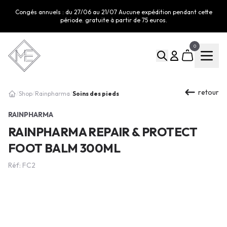
Congés annuels : du 27/06 au 21/07 Aucune expédition pendant cette
période. gratuite à partir de 75 euros.
0
retour
Soins des pieds
/
Shop
/
Rainpharma
/
RAINPHARMA
RAINPHARMA REPAIR & PROTECT
FOOT BALM 300ML
Réf: FC2