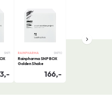
SNP1
RAINPHARMA
SNP10
BOX
Rainpharma SNP BOX
Golden Shake
3,-
166,-