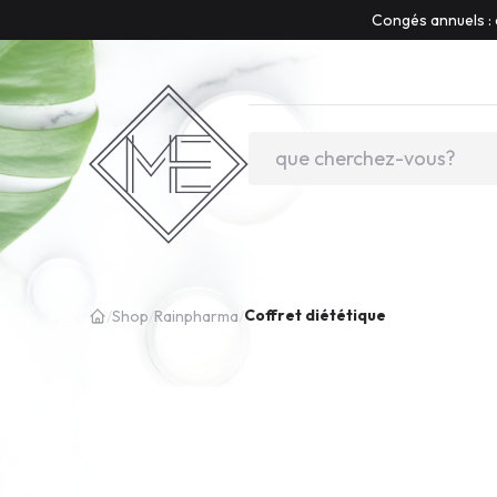
Congés annuels : 
Coffret diététique
/
Shop
/
Rainpharma
/