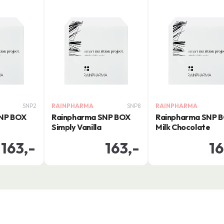
SNP2
RAINPHARMA
SNP8
RAINPHARMA
SNP BOX
Rainpharma SNP BOX
Rainpharma SNP 
Simply Vanilla
Milk Chocolate
163,-
163,-
16