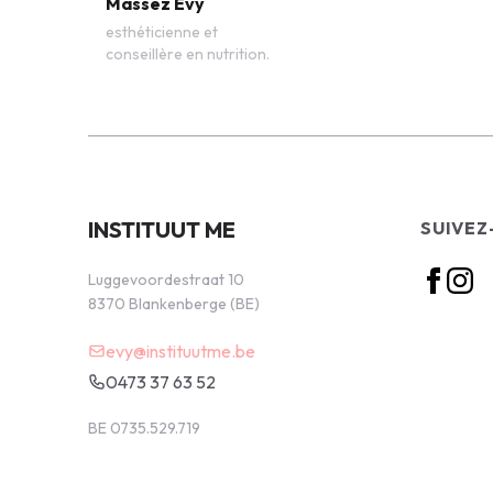
Massez Evy
esthéticienne et
conseillère en nutrition.
INSTITUUT ME
SUIVEZ
Luggevoordestraat 10
8370 Blankenberge (BE)
evy@instituutme.be
0473 37 63 52
BE 0735.529.719