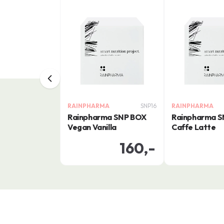
RAINPHARMA
SNP16
RAINPHARMA
Rainpharma SNP BOX
Rainpharma 
Vegan Vanilla
Caffe Latte
160,-