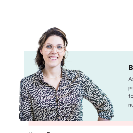
B
As
p
to
n