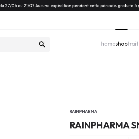
du 27/06 au 21/07 Aucune expédition pendant cette période. gratuite à p
home
shop
trai
RAINPHARMA
RAINPHARMA S